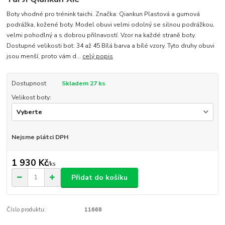
Boty vhodné pro trénink taichi. Značka: Qiankun Plastová a gumová
podrážka, kožené boty. Model obuvi velmi odolný se silnou podrážkou,
velmi pohodlný a s dobrou přilnavostí. Vzor na každé straně boty.
Dostupné velikosti bot: 34 až 45 Bílá barva a bílé vzory. Tyto druhy obuvi
jsou menší, proto vám d...
celý popis
Dostupnost
Skladem 27 ks
Velikost boty:
Nejsme plátci DPH
1 930 Kč
/
ks
Přidat do košíku
Číslo produktu:
11668