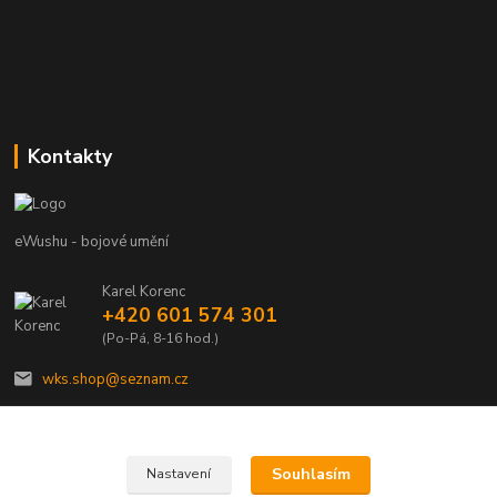
Kontakty
eWushu - bojové umění
Karel Korenc
+420 601 574 301
(Po-Pá, 8-16 hod.)
wks.shop@seznam.cz
Souhlasím
Nastavení