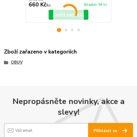
660 Kč
750 Kč
Skladem 94 ks
/
ks
/
ks
Zvolit variantu
Zboží zařazeno v kategoriích
OBUV
Nepropásněte novinky, akce a
slevy!
Přihlásit se