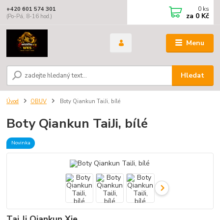
0
ks
+420 601 574 301
za
0 Kč
(Po-Pá, 8-16 hod.)
Menu
Hledat
Úvod
OBUV
Boty Qiankun TaiJi, bílé
Boty Qiankun TaiJi, bílé
Novinka
Tai Ji Qiankun Xie