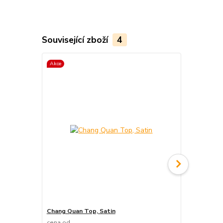
Související zboží
4
Akce
Chang Quan Top, Satin
Chang Quan 
cena od