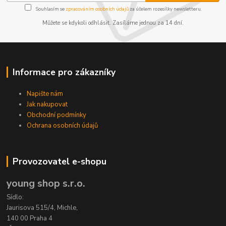
Souhlasím se
zpracováním osobních údajů
za účelem rozesílky newsletteru.
Můžete se kdykoli odhlásit. Zasíláme jednou za 14 dní.
Informace pro zákazníky
Napište nám
Jak nakupovat
Obchodní podmínky
Ochrana osobních údajů
Provozovatel e-shopu
young shop s.r.o.
Sídlo:
Jaurisova 515/4, Michle,
140 00 Praha 4