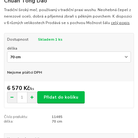
Chuan Tong Dao
Tradiční široký meč, používaný v tradiční praxi wushu. Neohebná čepel z
nerezové oceli, dobrá a příjemná zbraň s pěkným povrchem. K dispozici
v 6 různých velikostech Prodává se s pochvou Možnost šálu
celý popis
Dostupnost
Skladem 1 ks
délka
Nejsme plátci DPH
6 570 Kč
/
ks
Přidat do košíku
Číslo produktu:
11465
délka:
70 cm