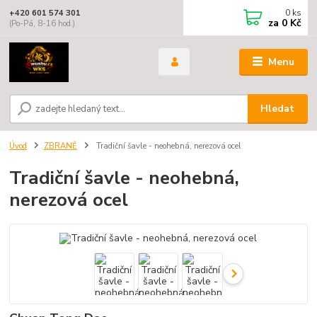
0
ks
+420 601 574 301
za
0 Kč
(Po-Pá, 8-16 hod.)
Menu
Hledat
Úvod
ZBRANĚ
Tradiční šavle - neohebná, nerezová ocel
Tradiční šavle - neohebná,
nerezová ocel