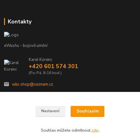
Kontakty
eWushu - bojové umění
Karel Korenc
+420 601 574 301
(Po-Pá, 8-16 hod.)
wks.shop@seznam.cz
Souhlasím
Nastavení
© Copyright 2021 - Young shop s.r.o., Jaurisova 515/4, Michle, 140 00 Praha 4
Souhlas můžete odmítnout
zde
.
Vytvořeno na
Eshop-rychle.cz