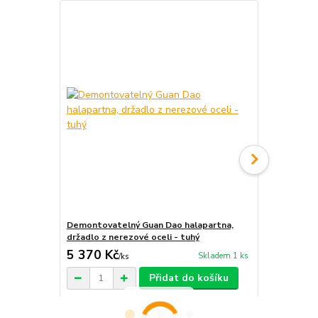
Novinka
Demontovatelný Guan Dao halapartna,
Dvojitá šavl
držadlo z nerezové oceli - tuhý
5 370 Kč
7 470 Kč
Skladem 1 ks
/
ks
Přidat do košíku