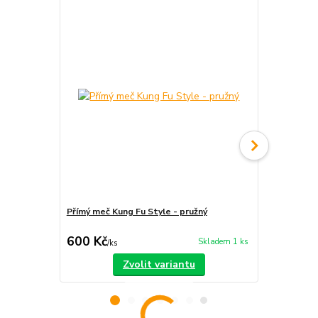
Přímý meč Kung Fu Style - pružný
Obouruční m
600 Kč
2 400 Kč
Skladem 1 ks
/
ks
Zvolit variantu