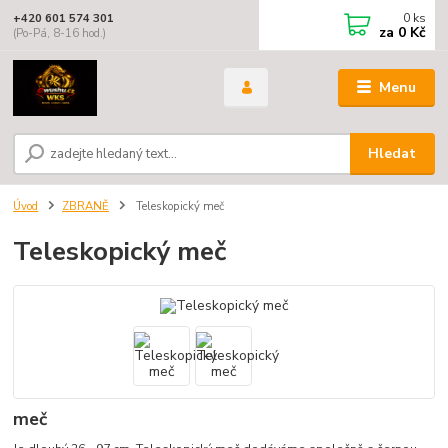
0
ks
+420 601 574 301
za
0 Kč
(Po-Pá, 8-16 hod.)
Menu
Hledat
Úvod
ZBRANĚ
Teleskopický meč
Teleskopický meč
meč