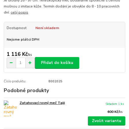
Je dlouhý 26 - 97 cm. Teleskopický meč dodáváme společně s černou
mošnou z imitace kůže. Termín dodání je obvykle do 8 - 10 pracovních
dní.
celý popis
Dostupnost
Není skladem
Nejsme plátci DPH
1 116 Kč
/
ks
Přidat do košíku
Číslo produktu:
8002025
Podobné produkty
Zatahovací rovný meč Taiji
Skladem 1 ks
600 Kč
/
ks
Zvolit variantu