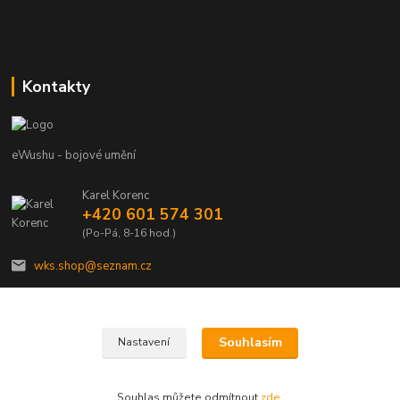
Kontakty
eWushu - bojové umění
Karel Korenc
+420 601 574 301
(Po-Pá, 8-16 hod.)
wks.shop@seznam.cz
Souhlasím
Nastavení
© Copyright 2021 - Young shop s.r.o., Jaurisova 515/4, Michle, 140 00 Praha 4
Souhlas můžete odmítnout
zde
.