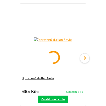
9 prstenů duilian šavle
Kungfu tréni
černý / zlat
685 Kč
1 500 Kč
Skladem 3 ks
/
ks
Zvolit variantu