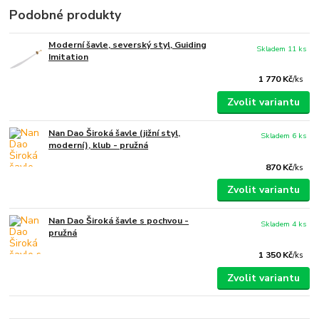
Podobné produkty
Moderní šavle, severský styl, Guiding
Skladem 11 ks
Imitation
1 770 Kč
/
ks
Zvolit variantu
Nan Dao Široká šavle (jižní styl,
Skladem 6 ks
moderní), klub - pružná
870 Kč
/
ks
Zvolit variantu
Nan Dao Široká šavle s pochvou -
Skladem 4 ks
pružná
1 350 Kč
/
ks
Zvolit variantu