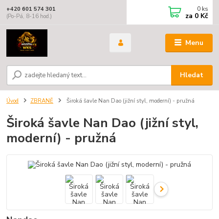
0
ks
+420 601 574 301
za
0 Kč
(Po-Pá, 8-16 hod.)
Menu
Hledat
Úvod
ZBRANĚ
Široká šavle Nan Dao (jižní styl, moderní) - pružná
Široká šavle Nan Dao (jižní styl,
moderní) - pružná