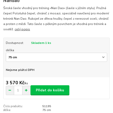
Nandao
Široká šavle vhodný pro tréning «Nan Dao» (šavle v jižním stylu). Pružná
čepel Polotuhá čepel, chránič z mosazi, speciálně navržený pro moderní
trénink Nan Dao. Rukojeť ze dřeva hrušky, čepel z nerezové oceli, chránič
a prsten z mědi. Tato šavle s pěkným povrchem je vhodná pro trénink a
soutěž.
celý popis
Dostupnost
Skladem 1 ks
délka
Nejsme plátci DPH
3 570 Kč
/
ks
Přidat do košíku
Číslo produktu:
51195
délka:
75 cm