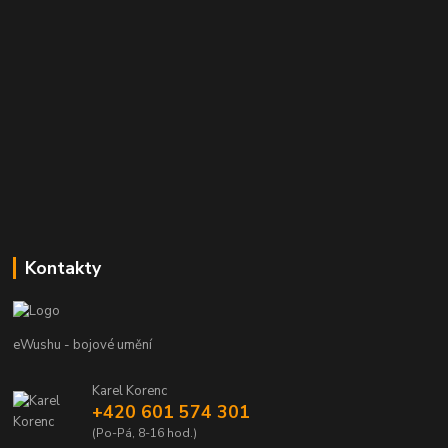
Kontakty
eWushu - bojové umění
Karel Korenc
+420 601 574 301
(Po-Pá, 8-16 hod.)