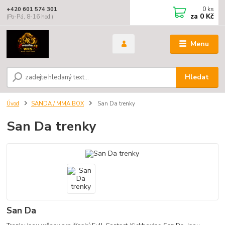
0
ks
+420 601 574 301
za
0 Kč
(Po-Pá, 8-16 hod.)
Menu
Hledat
Úvod
SANDA / MMA BOX
San Da trenky
San Da trenky
San Da