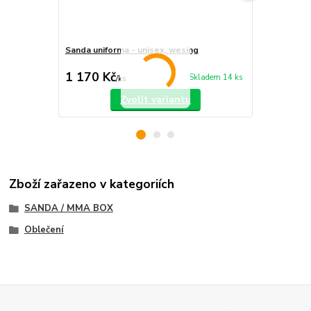
Sanda uniforma - unisex, wesing
Wu Shu ves
cena od
1 170 Kč
1 160 Kč
Skladem 14 ks
/
ks
Zvolit variantu
Zboží zařazeno v kategoriích
SANDA / MMA BOX
Oblečení