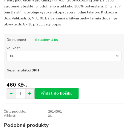
Trenky jsou určeny pro čínský Full-Contact-Kickboxing San Da. Jsou
vyrobené z lesklého, odolného a lehkého 100% polyesteru. Originální
San Da střih dovoluje vysoké výkopy. Jsou vhodné taky pro Kickbox a
Box. Velikosti: S, M, L, XL Barva: černá s bílými pruhy Termín dodání je
obvykle do 8 - 10 prac...
celý popis
Dostupnost
Skladem 1 ks
velikost
Nejsme plátci DPH
460 Kč
/
ks
Přidat do košíku
Číslo produktu:
2014301
Velikost:
XL
Podobné produkty