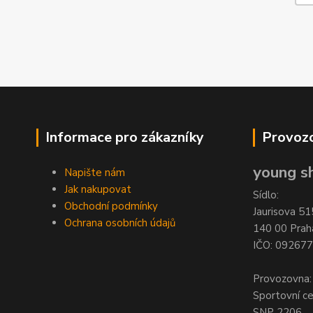
Informace pro zákazníky
Provozo
young sh
Napište nám
Jak nakupovat
Sídlo:
Obchodní podmínky
Jaurisova 51
Ochrana osobních údajů
140 00 Prah
IČO: 09267
Provozovna:
Sportovní c
SNP 2206