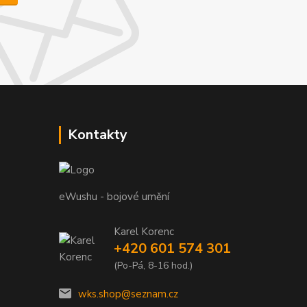
Kontakty
eWushu - bojové umění
Karel Korenc
+420 601 574 301
(Po-Pá, 8-16 hod.)
wks.shop@seznam.cz