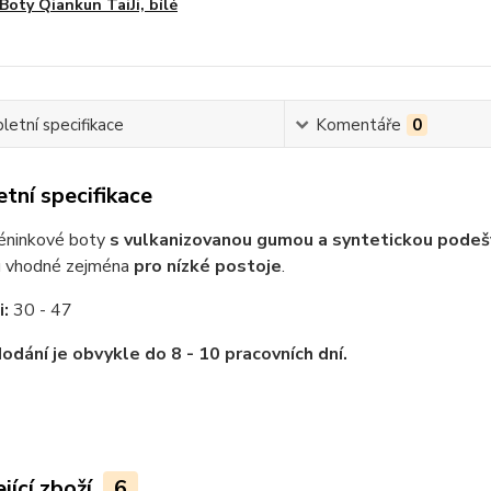
Boty Qiankun TaiJi, bílé
etní specifikace
Komentáře
0
tní specifikace
éninkové boty
s vulkanizovanou gumou a syntetickou podeš
u vhodné zejména
pro nízké postoje
.
i:
30 - 47
odání je obvykle do 8 - 10 pracovních dní.
jící zboží
6