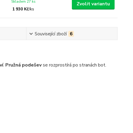
Skladem 27 ks
Zvolit variantu
1 930 Kč
/
ks
Související zboží
6
ví
.
Pružná podešev
se rozprostírá po stranách bot.