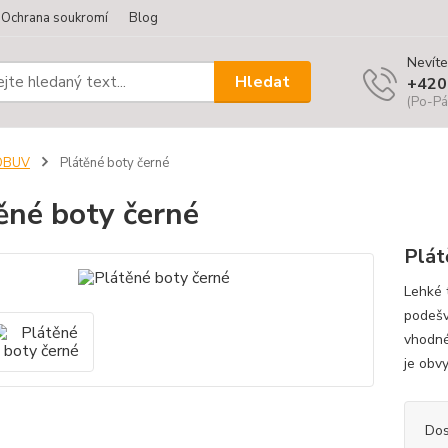
Ochrana soukromí
Blog
Nevíte
Hledat
+420
(Po-Pá
OBUV
Plátěné boty černé
ěné boty černé
Plát
Lehké 
podešv
vhodné
je obv
Dos