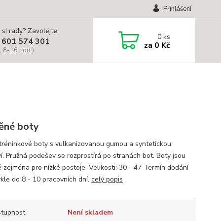
Přihlášení
 si rady? Zavolejte.
0
ks
 601 574 301
za
0 Kč
, 8-16 hod.)
ěné boty
tréninkové boty s vulkanizovanou gumou a syntetickou
í. Pružná podešev se rozprostírá po stranách bot. Boty jsou
 zejména pro nízké postoje. Velikosti: 30 - 47 Termín dodání
ykle do 8 - 10 pracovních dní.
celý popis
tupnost
Není skladem