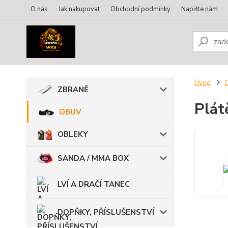
O nás
Jak nakupovat
Obchodní podmínky
Napište nám
Úvod
ZBRANĚ
Plát
OBUV
OBLEKY
SANDA / MMA BOX
LVÍ A DRAČÍ TANEC
DOPŇKY, PŘÍSLUŠENSTVÍ