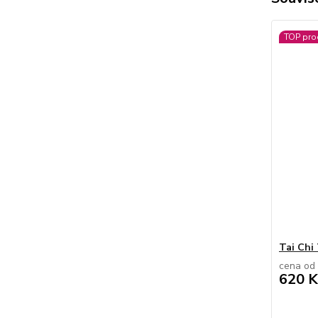
TOP pro
Tai Chi
cena od
620 K