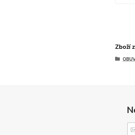
Zboží 
OBU
N