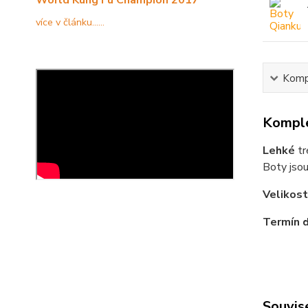
více v článku......
Kompl
Komple
Lehké
tr
Boty jso
Velikost
Termín d
Souvise