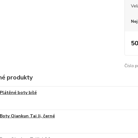
Vel
Nej
50
Číslo p
é produkty
Plátěné boty bílé
Boty Qiankun Tai Ji, černé