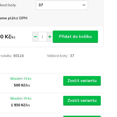
ikost boty:
sme plátci DPH
0 Kč
Přidat do košíku
/
ks
roduktu:
60116
Velikost boty::
37
Skladem 33 ks
Zvolit variantu
500 Kč
/
ks
Skladem 35 ks
Zvolit variantu
1 930 Kč
/
ks