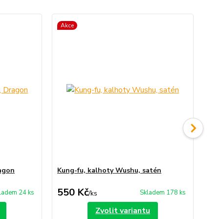
Akce
agon
Kung-fu, kalhoty Wushu, satén
Kun
550 Kč
4
ladem 24 ks
Skladem 178 ks
/
ks
Zvolit variantu