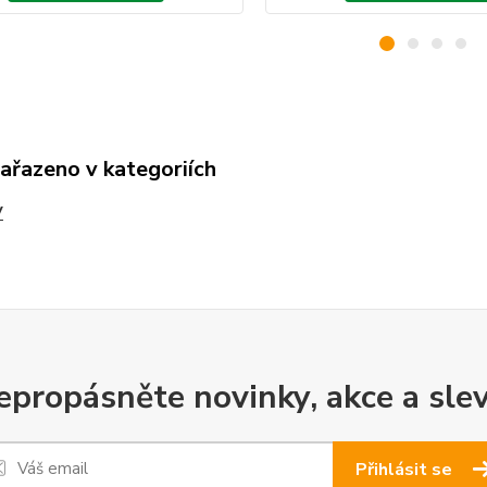
zařazeno v kategoriích
V
epropásněte novinky, akce a slev
Přihlásit se