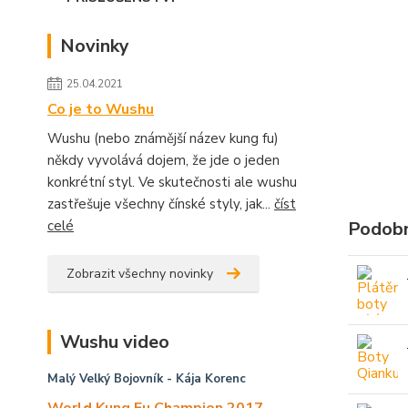
Novinky
25.04.2021
Co je to Wushu
Wushu (nebo známější název kung fu)
někdy vyvolává dojem, že jde o jeden
konkrétní styl. Ve skutečnosti ale wushu
zastřešuje všechny čínské styly, jak...
číst
celé
Podobn
Zobrazit všechny novinky
Wushu video
Malý Velký Bojovník
- Kája Korenc
World Kung Fu Champion 2017