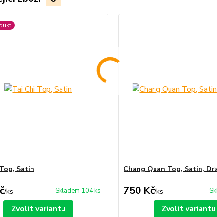
dukt
 Top, Satin
Chang Quan Top, Satin, Dr
č
750 Kč
Skladem 104 ks
Sk
/
ks
/
ks
Zvolit variantu
Zvolit variantu