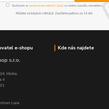
Souhlasím se
zpracováním osobních údajů
za účelem rozesílky newsletteru.
Můžete se kdykoli odhlásit. Zasíláme jednou za 14 dní.
vatel e-shopu
Kde nás najdete
op s.r.o.
5/4, Michle,
a 4
701
entrum Luna