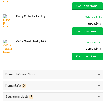
Zvolit variantu
Kung Fu boty Peking
Skladem 14 ks
590 Kč
/
ks
Zvolit variantu
«Wu» Taolu boty, bílé
Skladem 1 ks
1 260 Kč
/
ks
Zvolit variantu
Kompletní specifikace
Komentáře
0
Související zboží
7