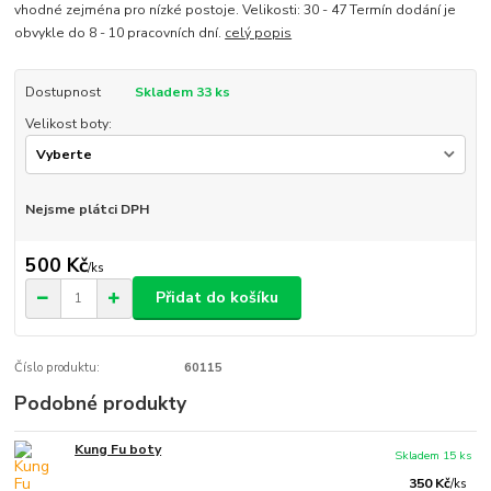
vhodné zejména pro nízké postoje. Velikosti: 30 - 47 Termín dodání je
obvykle do 8 - 10 pracovních dní.
celý popis
Dostupnost
Skladem 33 ks
Velikost boty:
Nejsme plátci DPH
500 Kč
/
ks
Přidat do košíku
Číslo produktu:
60115
Podobné produkty
Kung Fu boty
Skladem 15 ks
350 Kč
/
ks