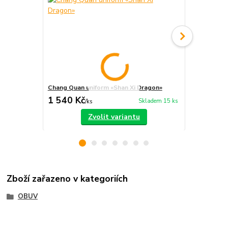
Chang Quan uniform «Shan Xi Dragon»
Kung-fu, ka
1 540 Kč
550 Kč
Skladem 15 ks
/
ks
/
ks
Zvolit variantu
Zboží zařazeno v kategoriích
OBUV