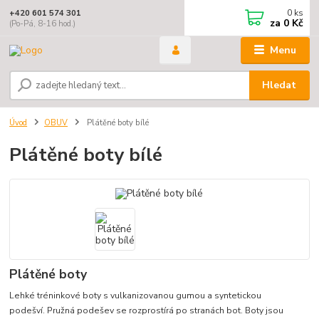
0
ks
+420 601 574 301
za
0 Kč
(Po-Pá, 8-16 hod.)
Menu
Hledat
Úvod
OBUV
Plátěné boty bílé
Plátěné boty bílé
Plátěné boty
Lehké tréninkové boty s vulkanizovanou gumou a syntetickou
podešví. Pružná podešev se rozprostírá po stranách bot. Boty jsou