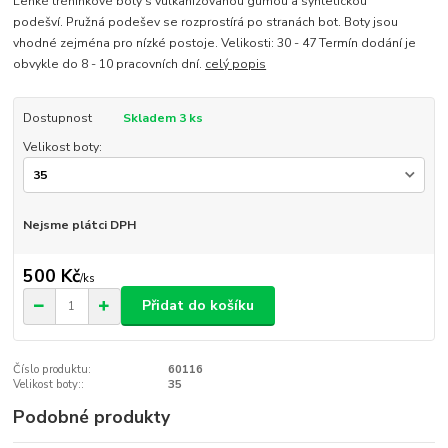
Lehké tréninkové boty s vulkanizovanou gumou a syntetickou
podešví. Pružná podešev se rozprostírá po stranách bot. Boty jsou
vhodné zejména pro nízké postoje. Velikosti: 30 - 47 Termín dodání je
obvykle do 8 - 10 pracovních dní.
celý popis
Dostupnost
Skladem 3 ks
Velikost boty:
Nejsme plátci DPH
500 Kč
/
ks
Přidat do košíku
Číslo produktu:
60116
Velikost boty::
35
Podobné produkty