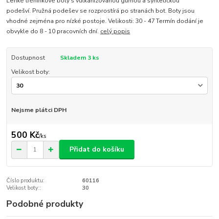
Lehké tréninkové boty s vulkanizovanou gumou a syntetickou
podešví. Pružná podešev se rozprostírá po stranách bot. Boty jsou
vhodné zejména pro nízké postoje. Velikosti: 30 - 47 Termín dodání je
obvykle do 8 - 10 pracovních dní.
celý popis
Dostupnost
Skladem 3 ks
Velikost boty:
Nejsme plátci DPH
500 Kč
/
ks
Přidat do košíku
Číslo produktu:
60116
Velikost boty::
30
Podobné produkty