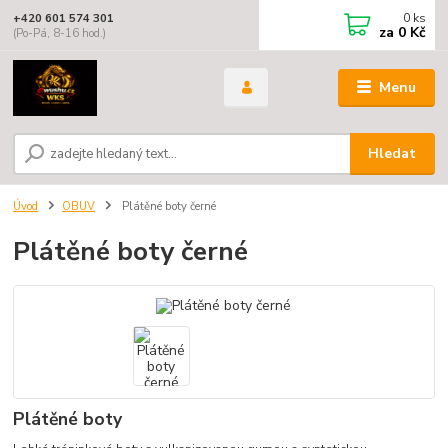
0
ks
+420 601 574 301
za
0 Kč
(Po-Pá, 8-16 hod.)
Menu
Hledat
Úvod
OBUV
Plátěné boty černé
Plátěné boty černé
Plátěné boty