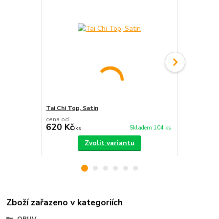
Tai Chi Top, Satin
Chang Quan 
cena od
620 Kč
750 Kč
Skladem 104 ks
/
ks
/
ks
Zvolit variantu
Zboží zařazeno v kategoriích