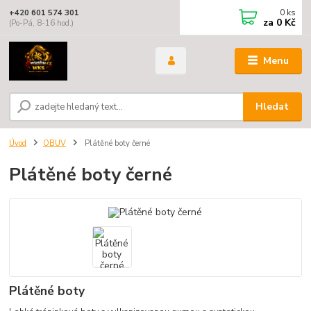
0
ks
+420 601 574 301
za
0 Kč
(Po-Pá, 8-16 hod.)
Menu
Hledat
Úvod
OBUV
Plátěné boty černé
Plátěné boty černé
Plátěné boty