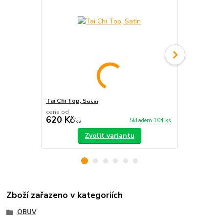
Tai Chi Top, Satin
Chang Quan 
cena od
620 Kč
750 Kč
Skladem 104 ks
/
ks
/
ks
Zvolit variantu
Zboží zařazeno v kategoriích
OBUV