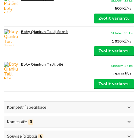
Skladem 33 ks
500 Kč
/
ks
Zvolit variantu
Boty Qiankun Tai Ji, černé
Skladem 35 ks
1 930 Kč
/
ks
Zvolit variantu
Boty Qiankun TaiJi, bílé
Skladem 27 ks
1 930 Kč
/
ks
Zvolit variantu
Kompletní specifikace
Komentáře
0
Související zboží
6