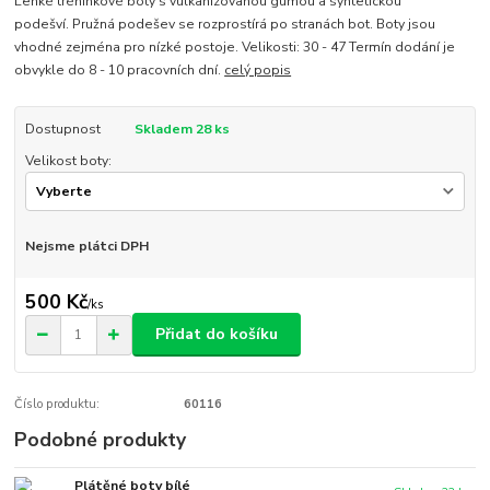
Lehké tréninkové boty s vulkanizovanou gumou a syntetickou
podešví. Pružná podešev se rozprostírá po stranách bot. Boty jsou
vhodné zejména pro nízké postoje. Velikosti: 30 - 47 Termín dodání je
obvykle do 8 - 10 pracovních dní.
celý popis
Dostupnost
Skladem 28 ks
Velikost boty:
Nejsme plátci DPH
500 Kč
/
ks
Přidat do košíku
Číslo produktu:
60116
Podobné produkty
Plátěné boty bílé