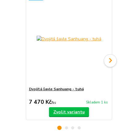
Dvojitá šavle Sanhuang - tuhá
Dvojitý přím
rozsah)
7 470 Kč
4 200 Kč
Skladem 1 ks
/
ks
Zvolit variantu