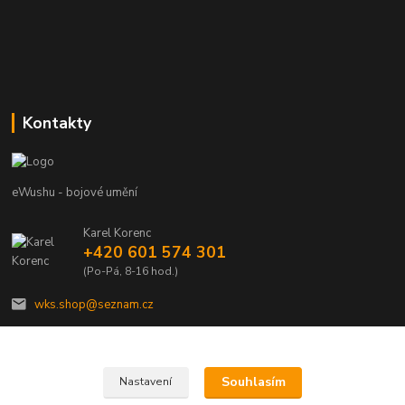
Kontakty
eWushu - bojové umění
Karel Korenc
+420 601 574 301
(Po-Pá, 8-16 hod.)
wks.shop@seznam.cz
Souhlasím
Nastavení