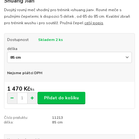
Shuang Jian
Dvojitý rovný meč vhodný pro trénink «shuang jian». Rovné meče s
pružnými čepelemi, k dispozici 5 délek , od 65 do 85 cm. Kvalitní zbraň
pro trénink wushu i pro soutěž. Pružná čepel
celý popis
Dostupnost
Skladem 2 ks
délka
Nejsme plátci DPH
1 470 Kč
/
ks
Přidat do košíku
Číslo produktu:
11213
délka:
85 cm