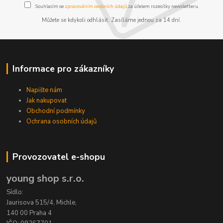
Souhlasím se
zpracováním osobních údajů
za účelem rozesílky newsletteru.
Můžete se kdykoli odhlásit. Zasíláme jednou za 14 dní.
Informace pro zákazníky
Napište nám
Jak nakupovat
Obchodní podmínky
Ochrana osobních údajů
Provozovatel e-shopu
young shop s.r.o.
Sídlo:
Jaurisova 515/4, Michle,
140 00 Praha 4