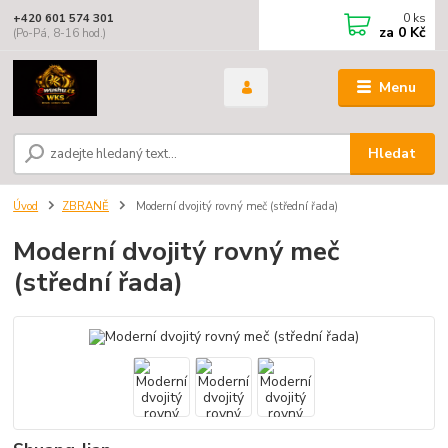
0
ks
+420 601 574 301
za
0 Kč
(Po-Pá, 8-16 hod.)
Menu
Hledat
Úvod
ZBRANĚ
Moderní dvojitý rovný meč (střední řada)
Moderní dvojitý rovný meč
(střední řada)