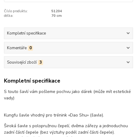
Číslo produktu:
51204
délka:
70 cm
Kompletní specifikace
Komentáře
0
Související zboží
3
Kompletní specifikace
S touto šavlí vám pošleme pochvu jako dárek (může mít estetické
vady)
Kungfu šavle vhodný pro trénink «Dao Shu» (šavle).
Široká šavle s polopružnou čepelí, dvěma zářezy a jednoduchou
zadní částí čepele (bez výztuhy podél zadní části čepele).