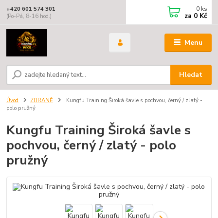
0
ks
+420 601 574 301
za
0 Kč
(Po-Pá, 8-16 hod.)
Menu
Hledat
Úvod
ZBRANĚ
Kungfu Training Široká šavle s pochvou, černý / zlatý -
polo pružný
Kungfu Training Široká šavle s
pochvou, černý / zlatý - polo
pružný