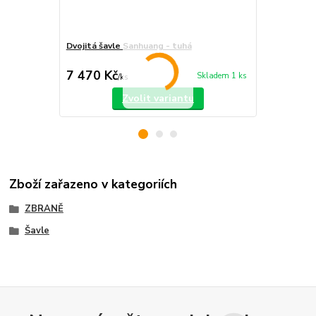
Dvojitá šavle Sanhuang - tuhá
Dvojitý přím
rozsah)
7 470 Kč
4 200 Kč
Skladem 1 ks
/
ks
Zvolit variantu
Zboží zařazeno v kategoriích
ZBRANĚ
Šavle