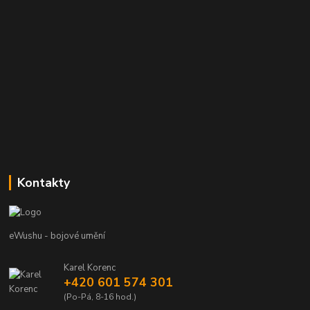
Kontakty
eWushu - bojové umění
Karel Korenc
+420 601 574 301
(Po-Pá, 8-16 hod.)