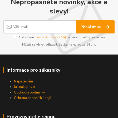
Nepropásněte novinky, akce a
slevy!
Přihlásit se
Souhlasím se
zpracováním osobních údajů
za účelem rozesílky newsletteru.
Můžete se kdykoli odhlásit. Zasíláme jednou za 14 dní.
Informace pro zákazníky
Napište nám
Jak nakupovat
Obchodní podmínky
Ochrana osobních údajů
Provozovatel e-shopu