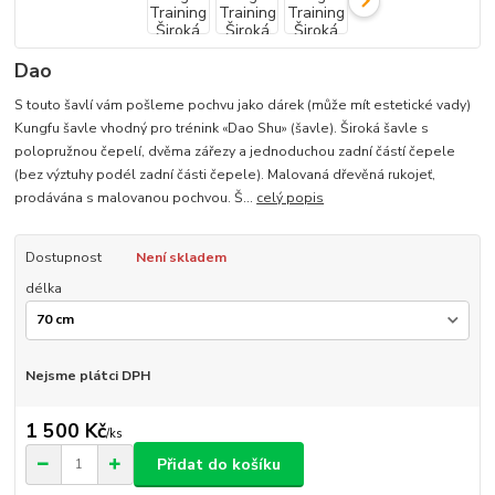
Dao
S touto šavlí vám pošleme pochvu jako dárek (může mít estetické vady)
Kungfu šavle vhodný pro trénink «Dao Shu» (šavle). Široká šavle s
polopružnou čepelí, dvěma zářezy a jednoduchou zadní částí čepele
(bez výztuhy podél zadní části čepele). Malovaná dřevěná rukojeť,
prodávána s malovanou pochvou. Š...
celý popis
Dostupnost
Není skladem
délka
Nejsme plátci DPH
1 500 Kč
/
ks
Přidat do košíku