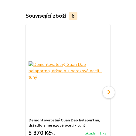
Související zboží
6
Novinka
Demontovatelný Guan Dao halapartna,
Dvojitá šavl
držadlo z nerezové oceli - tuhý
5 370 Kč
7 470 Kč
Skladem 1 ks
/
ks