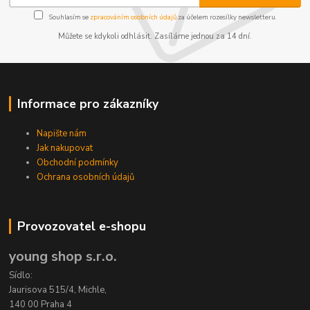
Souhlasím se
zpracováním osobních údajů
za účelem rozesílky newsletteru.
Můžete se kdykoli odhlásit. Zasíláme jednou za 14 dní.
Informace pro zákazníky
Napište nám
Jak nakupovat
Obchodní podmínky
Ochrana osobních údajů
Provozovatel e-shopu
young shop s.r.o.
Sídlo:
Jaurisova 515/4, Michle,
140 00 Praha 4