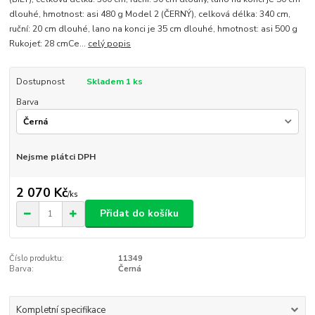
dlouhé, hmotnost: asi 480 g Model 2 (ČERNÝ), celková délka: 340 cm,
ruční: 20 cm dlouhé, lano na konci je 35 cm dlouhé, hmotnost: asi 500 g
Rukojeť: 28 cmCe...
celý popis
Dostupnost
Skladem 1 ks
Barva
Nejsme plátci DPH
2 070 Kč
/
ks
Přidat do košíku
Číslo produktu:
11349
Barva:
Černá
Kompletní specifikace