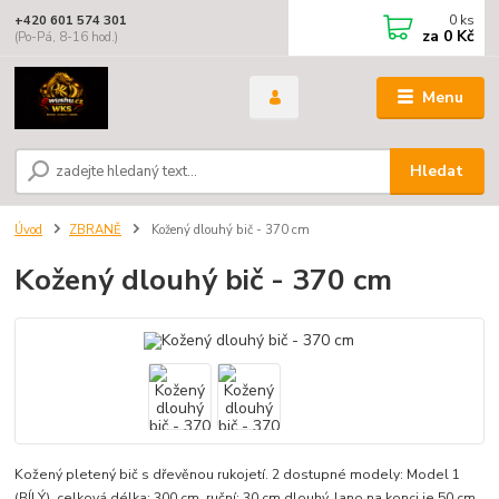
0
ks
+420 601 574 301
za
0 Kč
(Po-Pá, 8-16 hod.)
Menu
Hledat
Úvod
ZBRANĚ
Kožený dlouhý bič - 370 cm
Kožený dlouhý bič - 370 cm
Kožený pletený bič s dřevěnou rukojetí. 2 dostupné modely: Model 1
(BÍLÝ), celková délka: 300 cm, ruční: 30 cm dlouhý, lano na konci je 50 cm