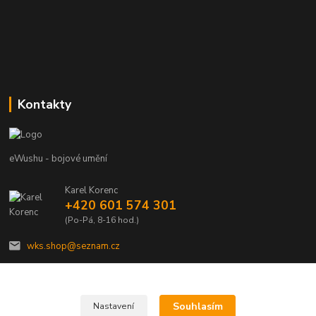
Kontakty
eWushu - bojové umění
Karel Korenc
+420 601 574 301
(Po-Pá, 8-16 hod.)
wks.shop@seznam.cz
Souhlasím
Nastavení