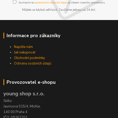
Souhlasím se
zpracováním osobních údajů
za účelem rozesílky newsletteru.
Můžete se kdykoli odhlásit. Zasíláme jednou za 14 dní.
Informace pro zákazníky
Napište nám
Jak nakupovat
Obchodní podmínky
Ochrana osobních údajů
Provozovatel e-shopu
young shop s.r.o.
Sídlo:
Jaurisova 515/4, Michle,
140 00 Praha 4
IČO: 09267701