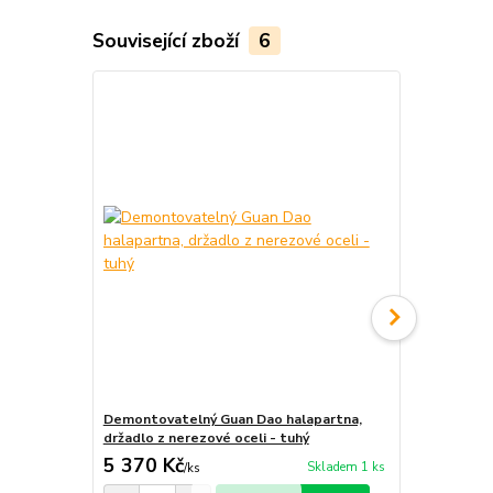
Související zboží
6
Novinka
Demontovatelný Guan Dao halapartna,
Dvojitá šavl
držadlo z nerezové oceli - tuhý
5 370 Kč
7 470 Kč
Skladem 1 ks
/
ks