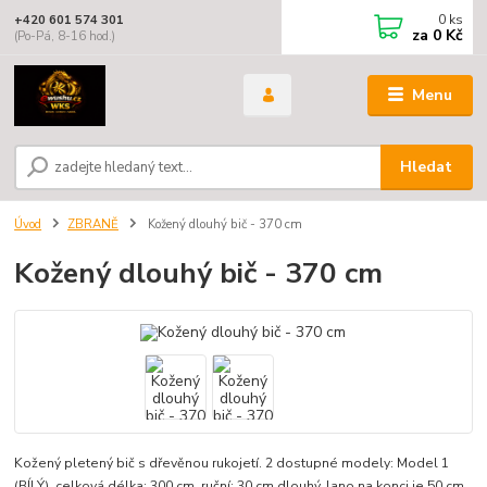
0
ks
+420 601 574 301
za
0 Kč
(Po-Pá, 8-16 hod.)
Menu
Hledat
Úvod
ZBRANĚ
Kožený dlouhý bič - 370 cm
Kožený dlouhý bič - 370 cm
Kožený pletený bič s dřevěnou rukojetí. 2 dostupné modely: Model 1
(BÍLÝ), celková délka: 300 cm, ruční: 30 cm dlouhý, lano na konci je 50 cm