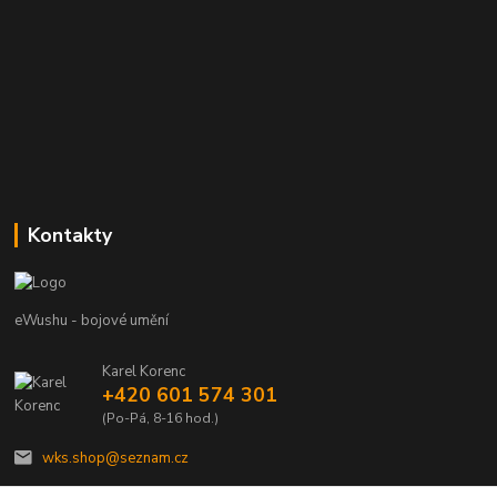
Kontakty
eWushu - bojové umění
Karel Korenc
+420 601 574 301
(Po-Pá, 8-16 hod.)
wks.shop@seznam.cz