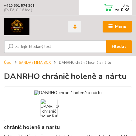
0
ks
+420 601 574 301
za
0 Kč
(Po-Pá, 8-16 hod.)
Menu
Hledat
Úvod
SANDA / MMA BOX
DANRHO chránič holeně a nártu
DANRHO chránič holeně a nártu
chránič holeně a nártu