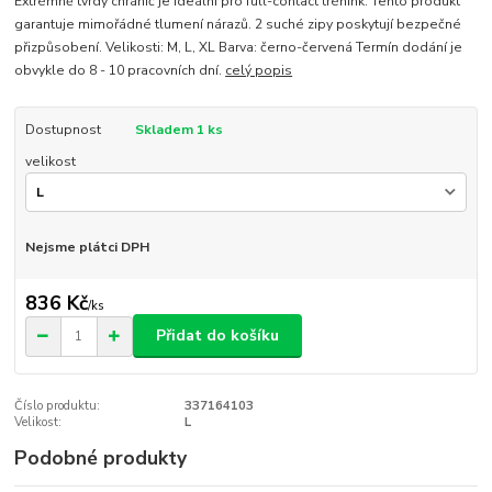
Extrémně tvrdý chránič je ideální pro full-contact trénink. Tento produkt
garantuje mimořádné tlumení nárazů. 2 suché zipy poskytují bezpečné
přizpůsobení. Velikosti: M, L, XL Barva: černo-červená Termín dodání je
obvykle do 8 - 10 pracovních dní.
celý popis
Dostupnost
Skladem 1 ks
velikost
Nejsme plátci DPH
836 Kč
/
ks
Přidat do košíku
Číslo produktu:
337164103
Velikost:
L
Podobné produkty