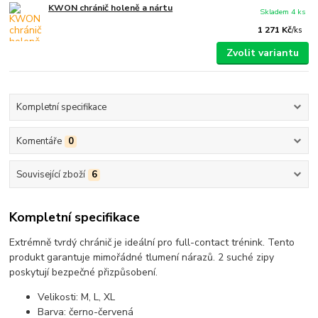
KWON chránič holeně a nártu
Skladem 4 ks
1 271 Kč
/
ks
Zvolit variantu
Kompletní specifikace
Komentáře
0
Související zboží
6
Kompletní specifikace
Extrémně tvrdý chránič je ideální pro full-contact trénink. Tento
produkt garantuje mimořádné tlumení nárazů. 2 suché zipy
poskytují bezpečné přizpůsobení.
Velikosti: M, L, XL
Barva: černo-červená