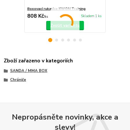
Boxovací rukavice KWON Training
Boxovací ru
808 Kč
1 367 Kč
Skladem 1 ks
/
ks
Zvolit variantu
Zboží zařazeno v kategoriích
SANDA / MMA BOX
Chrániče
Nepropásněte novinky, akce a
slevy!