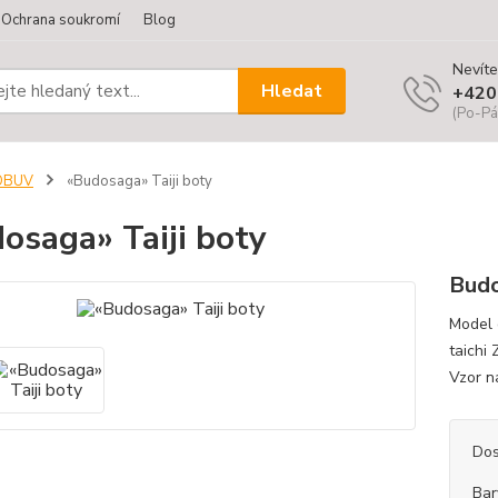
Ochrana soukromí
Blog
Nevíte
Hledat
+420
(Po-Pá
OBUV
«Budosaga» Taiji boty
osaga» Taiji boty
Budo
Model 
taichi
Vzor n
Dos
Bar