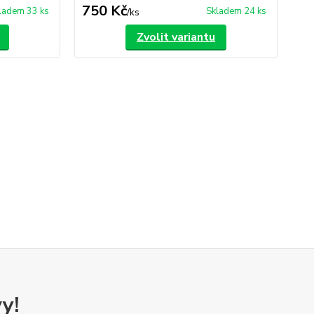
750 Kč
1 
ladem 33 ks
Skladem 24 ks
/
ks
Zvolit variantu
y!