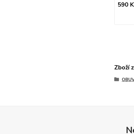
590 K
Zboží 
OBU
N