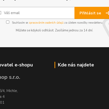
Přihlásit se
Souhlasím se
zpracováním osobních údajů
za účelem rozesílky newsletteru.
Můžete se kdykoli odhlásit. Zasíláme jednou za 14 dní.
vatel e-shopu
Kde nás najdete
op s.r.o.
5/4, Michle,
a 4
701