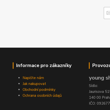
Informace pro zákazníky
Provozo
young sh
Napište nám
Jak nakupovat
Sídlo:
Obchodní podmínky
Jaurisova 51
Ochrana osobních údajů
140 00 Prah
IČO: 09267