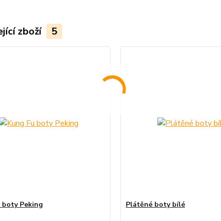
jící zboží
5
 boty Peking
Plátěné boty bílé