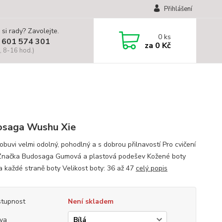
Přihlášení
 si rady? Zavolejte.
0
ks
 601 574 301
za
0 Kč
, 8-16 hod.)
saga Wushu Xie
obuvi velmi odolný, pohodlný a s dobrou přilnavostí Pro cvičení
 Značka Budosaga Gumová a plastová podešev Kožené boty
a každé straně boty Velikost boty: 36 až 47
celý popis
tupnost
Není skladem
va