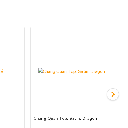
Chang Quan Top, Satin, Dragon
Ch
Dr