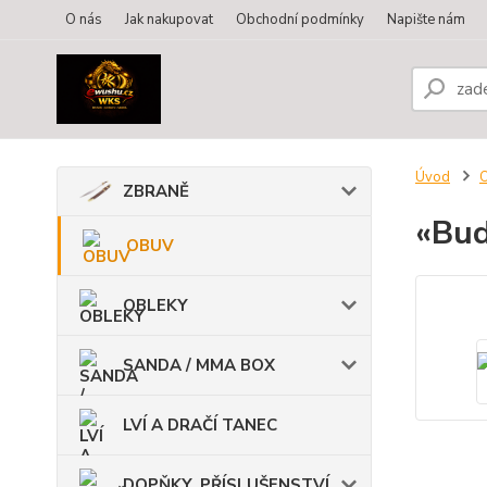
O nás
Jak nakupovat
Obchodní podmínky
Napište nám
Úvod
ZBRANĚ
«Bud
OBUV
OBLEKY
SANDA / MMA BOX
LVÍ A DRAČÍ TANEC
DOPŇKY, PŘÍSLUŠENSTVÍ