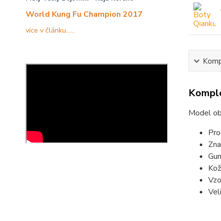
World Kung Fu Champion 2017
více v článku......
Kompl
Komple
Model obu
Pro 
Zna
Gum
Kož
Vzo
Vel