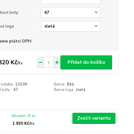
ikost boty:
va loga
sme plátci DPH
820 Kč
Přidat do košíku
/
ks
roduktu:
13100
Barva:
Bílá
t boty::
47
Barva loga:
zlatá
Skladem 35 ks
Zvolit variantu
1 930 Kč
/
ks