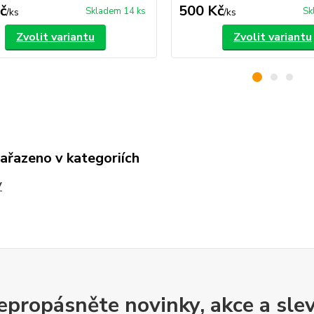
č
500 Kč
Skladem 14 ks
Sk
/
ks
/
ks
Zvolit variantu
Zvolit variantu
zařazeno v kategoriích
V
epropásněte novinky, akce a slev