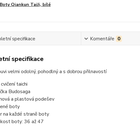
Boty Qiankun TaiJi, bílé
etní specifikace
Komentáře
0
tní specifikace
vi velmi odolný, pohodlný a s dobrou přilnavostí
cvičení taichi
čka Budosaga
ová a plastová podešev
ené boty
r na každé straně boty
ikost boty: 36 až 47