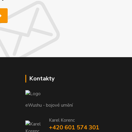
Kontakty
eWushu - bojové umění
Karel Korenc
+420 601 574 301