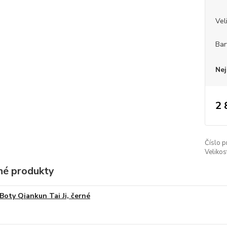
Vel
Bar
Nej
2 
Číslo p
Velikos
é produkty
Boty Qiankun Tai Ji, černé