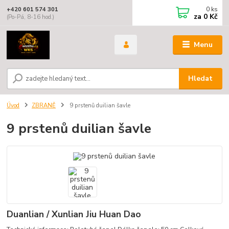
0
ks
+420 601 574 301
za
0 Kč
(Po-Pá, 8-16 hod.)
Menu
Hledat
Úvod
ZBRANĚ
9 prstenů duilian šavle
9 prstenů duilian šavle
Duanlian / Xunlian Jiu Huan Dao