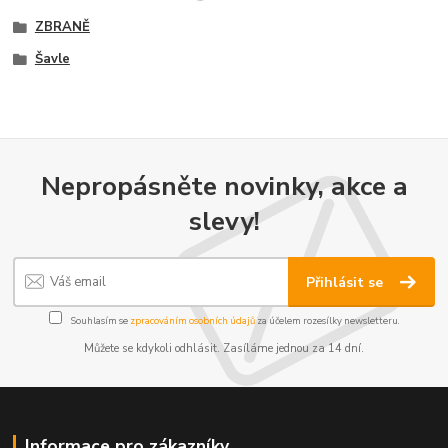
ZBRANĚ
Šavle
Nepropásněte novinky, akce a
slevy!
Přihlásit se
Souhlasím se
zpracováním osobních údajů
za účelem rozesílky newsletteru.
Můžete se kdykoli odhlásit. Zasíláme jednou za 14 dní.
Informace pro zákazníky