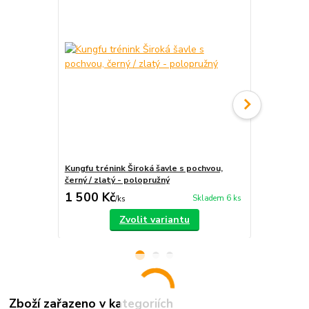
Kungfu trénink Široká šavle s pochvou,
Široká šavle
černý / zlatý - polopružný
1 500 Kč
750 Kč
Skladem 6 ks
/
ks
/
ks
Zvolit variantu
Zboží zařazeno v kategoriích