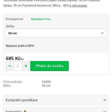
Technické informace: Polotuhá čepel Délka čepele: 50 cm Celková
délka: 70 cm Průměrná hmotnost: 380 g - 420 g
celý popis
Dostupnost
Skladem 3 ks
délka
Nejsme plátci DPH
685 Kč
/
ks
Přidat do košíku
Číslo produktu:
51092
délka:
50 cm
Kompletní specifikace