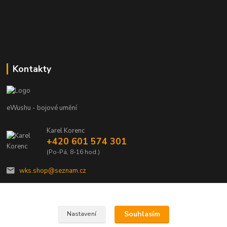
Kontakty
eWushu - bojové umění
Karel Korenc
+420 601 574 301
(Po-Pá, 8-16 hod.)
wks.shop@seznam.cz
Souhlasím
Nastavení