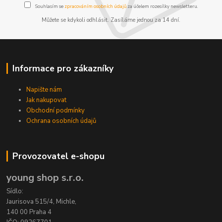
Souhlasím se
zpracováním osobních údajů
za účelem rozesílky newsletteru.
Můžete se kdykoli odhlásit. Zasíláme jednou za 14 dní.
Informace pro zákazníky
Napište nám
Jak nakupovat
Obchodní podmínky
Ochrana osobních údajů
Provozovatel e-shopu
young shop s.r.o.
Sídlo:
Jaurisova 515/4, Michle,
140 00 Praha 4