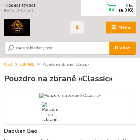
0
ks
+420 601 574 301
za
0 Kč
(Po-Pá, 8-16 hod.)
Menu
Hledat
Úvod
ZBRANĚ
Pouzdro na zbraně «Classic»
Pouzdro na zbraně «Classic»
Dao/Jian Bao