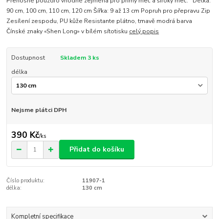
Přenosné pouzdro vhodné zejména pro přímý meč a široký meč. Délka:
90 cm, 100 cm, 110 cm, 120 cm Šířka: 9 až 13 cm Popruh pro přepravu Zip
Zesílení zespodu, PU kůže Resistante plátno, tmavě modrá barva
Čínské znaky «Shen Long» v bílém sítotisku
celý popis
Dostupnost
Skladem 3 ks
délka
Nejsme plátci DPH
390 Kč
/
ks
Přidat do košíku
Číslo produktu:
11907-1
délka:
130 cm
Kompletní specifikace