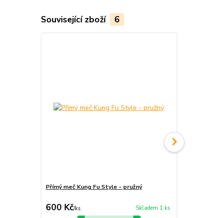
Související zboží
6
Přímý meč Kung Fu Style - pružný
Přímý meč s 
polopružný
600 Kč
1 250 Kč
Skladem 1 ks
/
ks