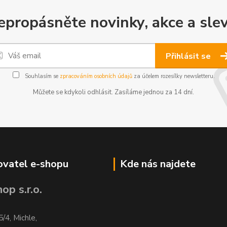
epropásněte novinky, akce a slev
Přihlásit se
Souhlasím se
zpracováním osobních údajů
za účelem rozesílky newsletteru.
Můžete se kdykoli odhlásit. Zasíláme jednou za 14 dní.
vatel e-shopu
Kde nás najdete
op s.r.o.
5/4, Michle,