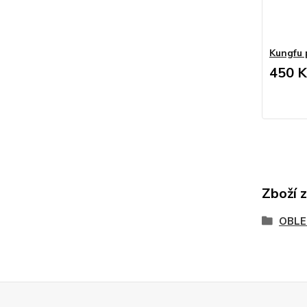
Kungfu p
450 K
Zboží 
OBLE