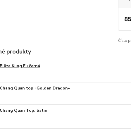
85
Číslo p
é produkty
Blůza Kung Fu černá
Chang Quan top «Golden Dragon»
Chang Quan Top, Satin