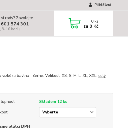
Přihlášení
 si rady? Zavolejte.
0
ks
 601 574 301
za
0 Kč
, 8-16 hod.)
 vizkóza bavlna - černé. Velikost: XS, S, M, L, XL, XXL.
celý
tupnost
Skladem 12 ks
ikost
sme plátci DPH