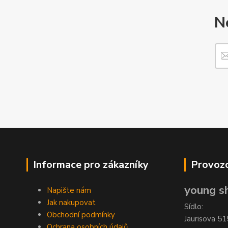
N
Informace pro zákazníky
Provozo
young sh
Napište nám
Jak nakupovat
Sídlo:
Obchodní podmínky
Jaurisova 51
Ochrana osobních údajů