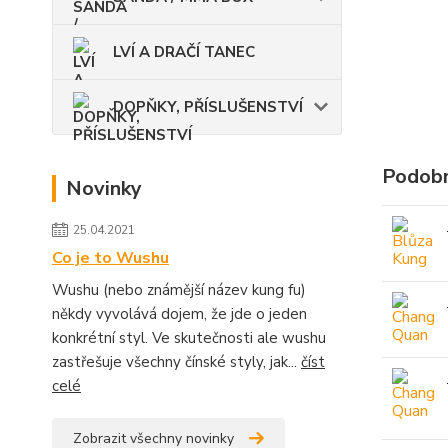
LVÍ A DRAČÍ TANEC
DOPŇKY, PŘÍSLUŠENSTVÍ
Podobn
Novinky
25.04.2021
Co je to Wushu
Wushu (nebo známější název kung fu)
někdy vyvolává dojem, že jde o jeden
konkrétní styl. Ve skutečnosti ale wushu
zastřešuje všechny čínské styly, jak...
číst
celé
Zobrazit všechny novinky