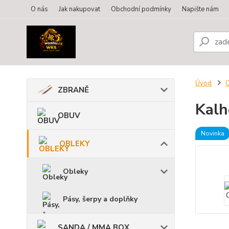
O nás
Jak nakupovat
Obchodní podmínky
Napište nám
Úvod
ZBRANĚ
Kalh
OBUV
Novinka
OBLEKY
Obleky
Pásy, šerpy a doplňky
SANDA / MMA BOX