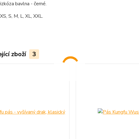
izkóza bavlna - černé.
 XS, S, M, L, XL, XXL.
jící zboží
3