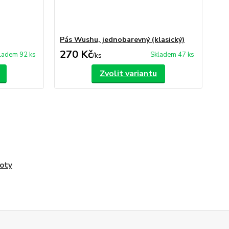
Pás Wushu, jednobarevný (klasický)
270 Kč
ladem 92 ks
Skladem 47 ks
/
ks
Zvolit variantu
oty