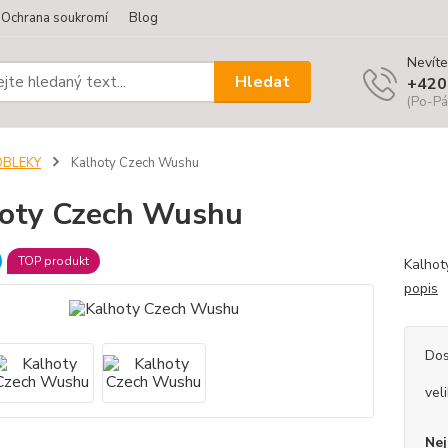
Ochrana soukromí
Blog
Nevíte
Hledat
+420
(Po-Pá
OBLEKY
Kalhoty Czech Wushu
oty Czech Wushu
TOP produkt
Kalhoty
popis
Dos
vel
Nej