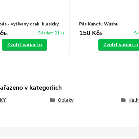
ás - vyšívaný drak, klasický
Pás Kungfu Wushu
č
150 Kč
Skladem 21 ks
Sk
/
ks
/
ks
Zvolit variantu
Zvolit variantu
zařazeno v kategoriích
KY
Obleky
Kalh