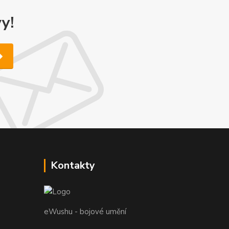
y!
Kontakty
eWushu - bojové umění