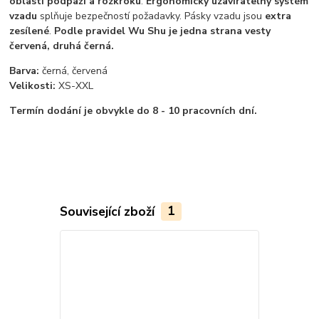
oblasti podpaží a rozkroku
.
Ergonomicky uzavíratelný systém
vzadu
splňuje bezpečností požadavky. Pásky vzadu jsou
extra
zesílené
.
Podle pravidel Wu Shu je jedna strana vesty
červená, druhá černá.
Barva:
černá, červená
Velikosti:
XS-XXL
Termín dodání je obvykle do 8 - 10 pracovních dní.
Související zboží
1