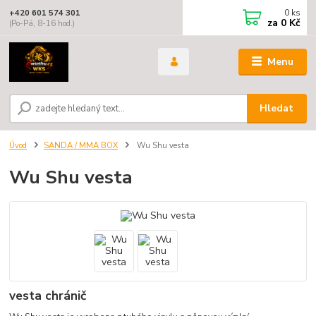
0
ks
+420 601 574 301
za
0 Kč
(Po-Pá, 8-16 hod.)
Menu
Hledat
Úvod
SANDA / MMA BOX
Wu Shu vesta
Wu Shu vesta
vesta chránič