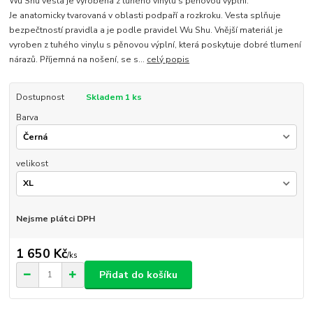
Wu Shu vesta je vyrobena z tuhého vinylu s pěnovou výplní.
Je anatomicky tvarovaná v oblasti podpaří a rozkroku. Vesta splňuje
bezpečtností pravidla a je podle pravidel Wu Shu. Vnější materiál je
vyroben z tuhého vinylu s pěnovou výplní, která poskytuje dobré tlumení
nárazů. Příjemná na nošení, se s...
celý popis
Dostupnost
Skladem 1 ks
Barva
velikost
Nejsme plátci DPH
1 650 Kč
/
ks
Přidat do košíku