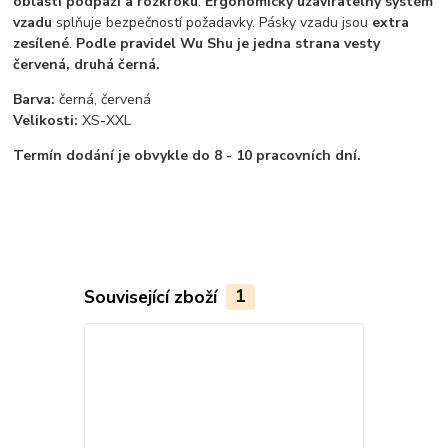
oblasti podpaží a rozkroku
.
Ergonomicky uzavíratelný systém
vzadu
splňuje bezpečností požadavky. Pásky vzadu jsou
extra
zesílené
.
Podle pravidel Wu Shu je jedna strana vesty
červená, druhá černá.
Barva:
černá, červená
Velikosti:
XS-XXL
Termín dodání je obvykle do 8 - 10 pracovních dní.
Související zboží
1