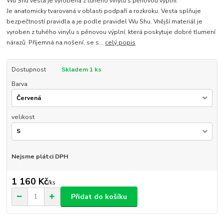
Wu Shu vesta je vyrobena z tuhého vinylu s pěnovou výplní.
Je anatomicky tvarovaná v oblasti podpaří a rozkroku. Vesta splňuje
bezpečtností pravidla a je podle pravidel Wu Shu. Vnější materiál je
vyroben z tuhého vinylu s pěnovou výplní, která poskytuje dobré tlumení
nárazů. Příjemná na nošení, se s...
celý popis
Dostupnost
Skladem 1 ks
Barva
velikost
Nejsme plátci DPH
1 160 Kč
/
ks
Přidat do košíku