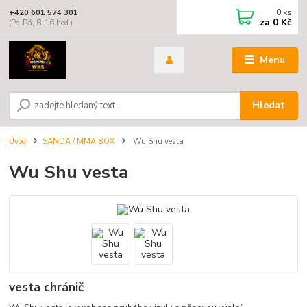
0
ks
+420 601 574 301
za
0 Kč
(Po-Pá, 8-16 hod.)
Menu
Hledat
Úvod
SANDA / MMA BOX
Wu Shu vesta
Wu Shu vesta
vesta chránič