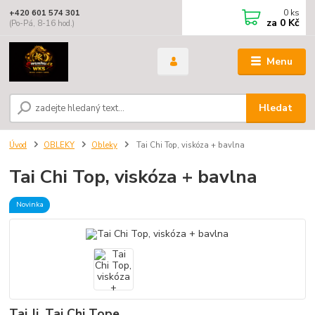
0
ks
+420 601 574 301
za
0 Kč
(Po-Pá, 8-16 hod.)
Menu
Hledat
Úvod
OBLEKY
Obleky
Tai Chi Top, viskóza + bavlna
Tai Chi Top, viskóza + bavlna
Novinka
Tai Ji, Tai Chi Tope