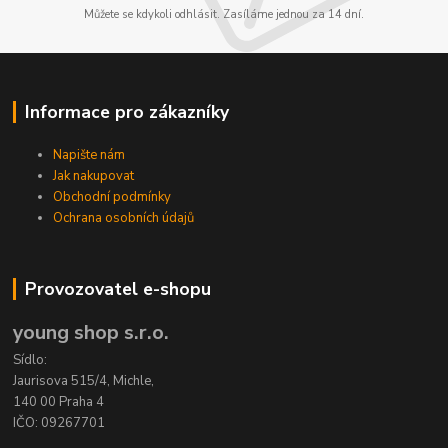
Můžete se kdykoli odhlásit. Zasíláme jednou za 14 dní.
Informace pro zákazníky
Napište nám
Jak nakupovat
Obchodní podmínky
Ochrana osobních údajů
Provozovatel e-shopu
young shop s.r.o.
Sídlo:
Jaurisova 515/4, Michle,
140 00 Praha 4
IČO: 09267701