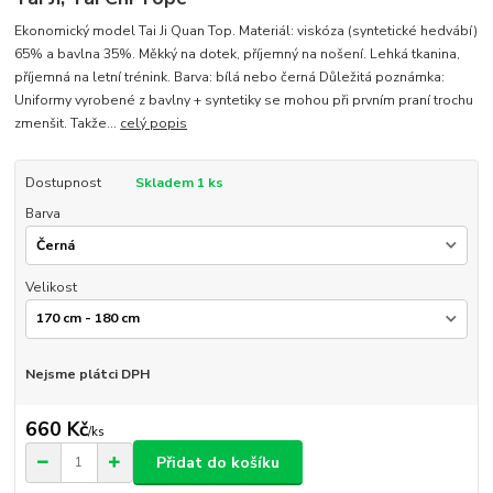
Ekonomický model Tai Ji Quan Top. Materiál: viskóza (syntetické hedvábí)
65% a bavlna 35%. Měkký na dotek, příjemný na nošení. Lehká tkanina,
příjemná na letní trénink. Barva: bílá nebo černá Důležitá poznámka:
Uniformy vyrobené z bavlny + syntetiky se mohou při prvním praní trochu
zmenšit. Takže...
celý popis
Dostupnost
Skladem 1 ks
Barva
Velikost
Nejsme plátci DPH
660 Kč
/
ks
Přidat do košíku