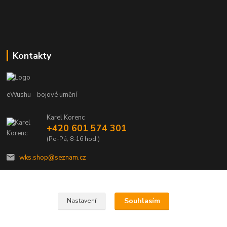
Kontakty
eWushu - bojové umění
Karel Korenc
+420 601 574 301
(Po-Pá, 8-16 hod.)
wks.shop@seznam.cz
Souhlasím
Nastavení