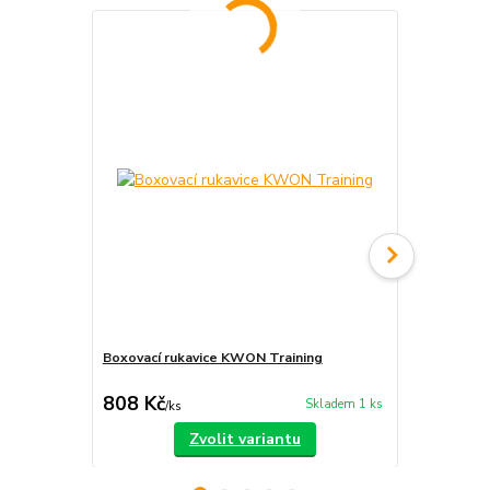
Boxovací rukavice KWON Training
Buddhistický
dřevo 14 m
808 Kč
120 Kč
Skladem 1 ks
/
ks
/
ks
Zvolit variantu