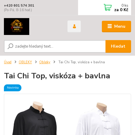
0
ks
+420 601 574 301
za
0 Kč
(Po-Pá, 8-16 hod.)
Menu
Hledat
Úvod
OBLEKY
Obleky
Tai Chi Top, viskóza + bavlna
Tai Chi Top, viskóza + bavlna
Novinka