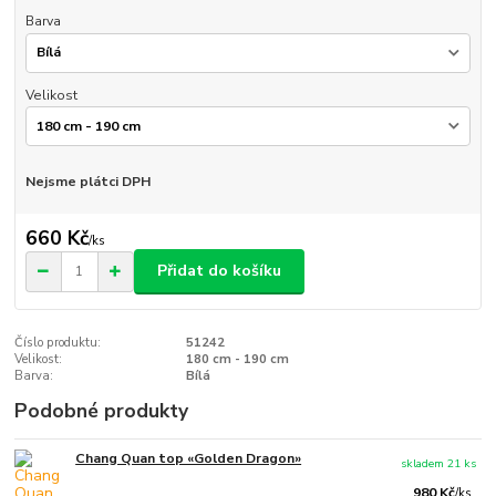
Barva
Velikost
Nejsme plátci DPH
660 Kč
/
ks
Přidat do košíku
Číslo produktu:
51242
Velikost:
180 cm - 190 cm
Barva:
Bílá
Podobné produkty
Chang Quan top «Golden Dragon»
skladem 21 ks
980 Kč
/
ks