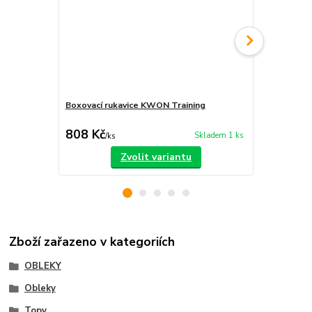
Boxovací rukavice KWON Training
Buddhistický
dřevo 14 m
808 Kč
120 Kč
Skladem 1 ks
/
ks
/
ks
Zvolit variantu
Zboží zařazeno v kategoriích
OBLEKY
Obleky
Topy