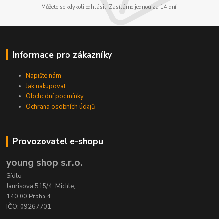
Můžete se kdykoli odhlásit. Zasíláme jednou za 14 dní.
Informace pro zákazníky
Napište nám
Jak nakupovat
Obchodní podmínky
Ochrana osobních údajů
Provozovatel e-shopu
young shop s.r.o.
Sídlo:
Jaurisova 515/4, Michle,
140 00 Praha 4
IČO: 09267701