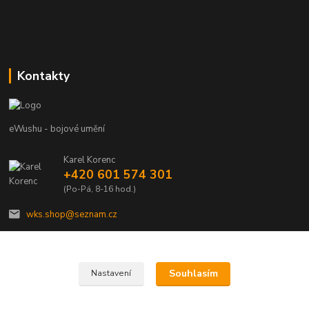
Kontakty
eWushu - bojové umění
Karel Korenc
+420 601 574 301
(Po-Pá, 8-16 hod.)
wks.shop@seznam.cz
Souhlasím
Nastavení