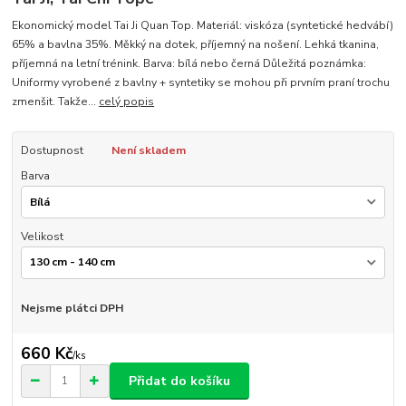
Ekonomický model Tai Ji Quan Top. Materiál: viskóza (syntetické hedvábí)
65% a bavlna 35%. Měkký na dotek, příjemný na nošení. Lehká tkanina,
příjemná na letní trénink. Barva: bílá nebo černá Důležitá poznámka:
Uniformy vyrobené z bavlny + syntetiky se mohou při prvním praní trochu
zmenšit. Takže...
celý popis
Dostupnost
Není skladem
Barva
Velikost
Nejsme plátci DPH
660 Kč
/
ks
Přidat do košíku