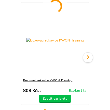
Boxovací rukavice KWON Training
Buddhistický
dřevo 14 m
808 Kč
120 Kč
Skladem 1 ks
/
ks
/
ks
Zvolit variantu