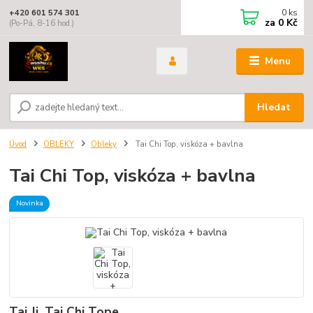
0
ks
+420 601 574 301
za
0 Kč
(Po-Pá, 8-16 hod.)
Menu
Hledat
Úvod
OBLEKY
Obleky
Tai Chi Top, viskóza + bavlna
Tai Chi Top, viskóza + bavlna
Novinka
Tai Ji, Tai Chi Tope