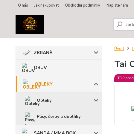
O nás
Jak nakupovat
Obchodní podmínky
Napište nám
Úvod
ZBRANĚ
Tai 
OBUV
TOP prod
OBLEKY
Obleky
Pásy, šerpy a doplňky
SANDA / MMA BOX