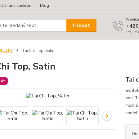
Ochrana soukromí
Blog
Nevíte
Hledat
+420
(Po-Pá
OBLEKY
Tai Chi Top, Satin
Chi Top, Satin
Tai c
ukt
Syntet
nosí T
modrá, 
model 
Dos