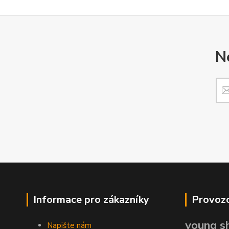
N
Informace pro zákazníky
Provozo
young sh
Napište nám