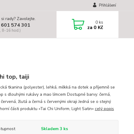
Přihlášení
 si rady? Zavolejte.
0
ks
 601 574 301
za
0 Kč
, 8-16 hod.)
hi top, taiji
ická tkanina (polyester), lehká, měkká na dotek a příjemně se
op s dlouhými rukávy a mao límcem Dostupné barvy: černá,
červená, žlutá a černá s červenými okraji Jedná se o stejný
horní části produktu «Tai Chi Uniform, Light Satin»
celý popis
tupnost
Skladem 3 ks