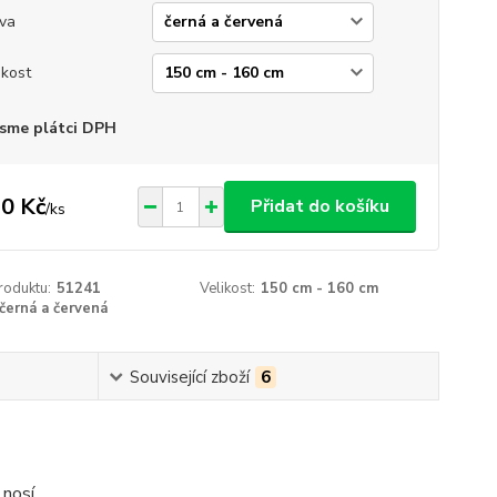
va
ikost
sme plátci DPH
0 Kč
Přidat do košíku
/
ks
roduktu:
51241
Velikost:
150 cm - 160 cm
černá a červená
Související zboží
6
 nosí