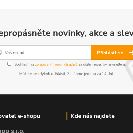
epropásněte novinky, akce a slev
Přihlásit se
Souhlasím se
zpracováním osobních údajů
za účelem rozesílky newsletteru.
Můžete se kdykoli odhlásit. Zasíláme jednou za 14 dní.
vatel e-shopu
Kde nás najdete
op s.r.o.