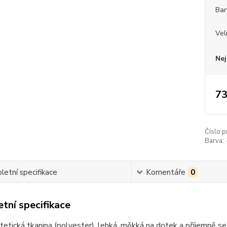
Bar
Vel
Nej
73
Číslo p
Barva:
etní specifikace
Komentáře
0
tní specifikace
tetická tkanina (polyester), lehká, měkká na dotek a příjemně se