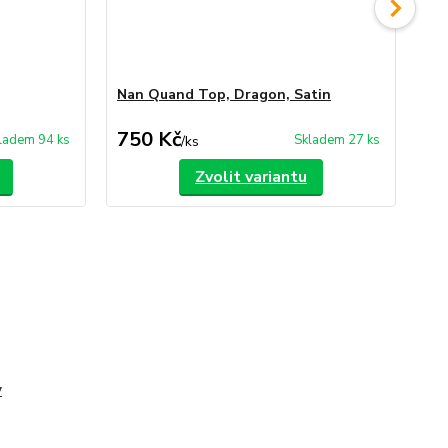
Nan Quand Top, Dragon, Satin
Sa
750 Kč
1 
ladem 94 ks
Skladem 27 ks
/
ks
Zvolit variantu
y