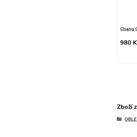
Chang 
980 K
Zboží 
OBLE