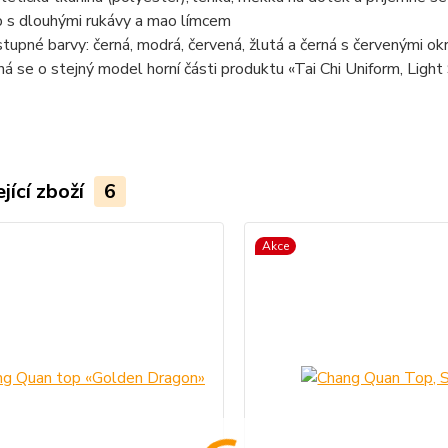
 s dlouhými rukávy a mao límcem
tupné barvy: černá, modrá, červená, žlutá a černá s červenými okr
ná se o stejný model horní části produktu «Tai Chi Uniform, Light
jící zboží
6
Akce