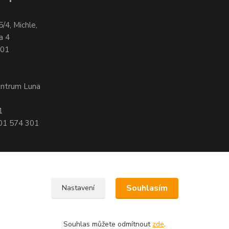
5/4, Michle,
a 4
701
entrum Luna
1
601 574 301
Souhlasím
Nastavení
, 140 00 Praha 4
Souhlas můžete odmítnout
zde
.