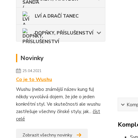
LVÍ A DRAČÍ TANEC
DOPŇKY, PŘÍSLUŠENSTVÍ
Novinky
25.04.2021
Co je to Wushu
Wushu (nebo známější název kung fu)
někdy vyvolává dojem, že jde o jeden
konkrétní styl. Ve skutečnosti ale wushu
Kompl
zastřešuje všechny čínské styly, jak...
číst
celé
Komple
Zobrazit všechny novinky
Syn