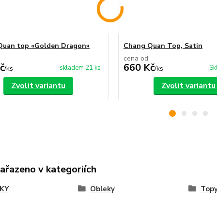
Quan top «Golden Dragon»
Chang Quan Top, Satin
cena od
č
660 Kč
skladem 21 ks
Sk
/
ks
/
ks
Zvolit variantu
Zvolit variantu
zařazeno v kategoriích
KY
Obleky
Top