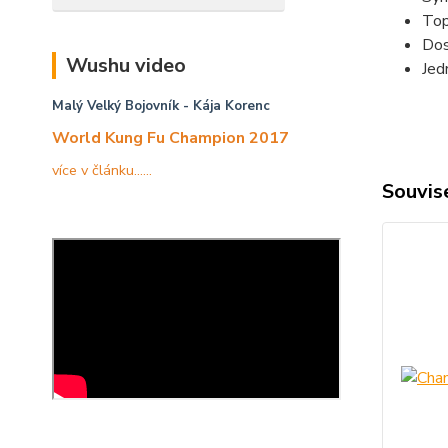
Top
Dos
Wushu video
Jed
Malý Velký Bojovník
- Kája Korenc
World Kung Fu Champion 2017
více v článku......
Souvise