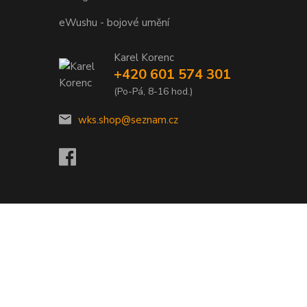
eWushu - bojové umění
Karel Korenc
+420 601 574 301
(Po-Pá, 8-16 hod.)
wks.shop@seznam.cz
Vytvořeno na
Eshop-rychle.cz