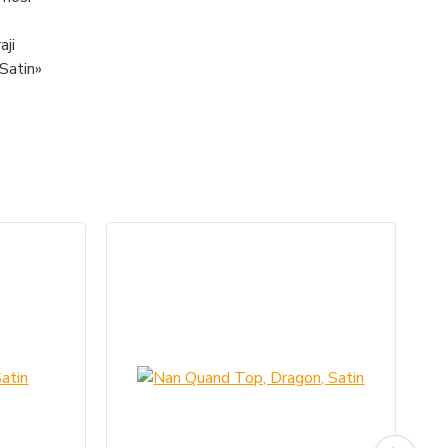
aji
 Satin»