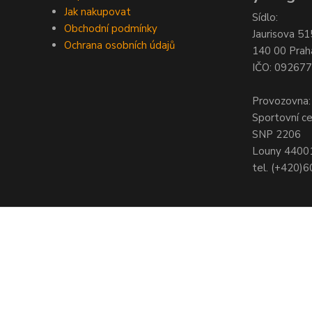
Jak nakupovat
Sídlo:
Obchodní podmínky
Jaurisova 51
Ochrana osobních údajů
140 00 Prah
IČO: 09267
Provozovna:
Sportovní c
SNP 2206
Louny 4400
tel. (+420)
© Copyright 2021 - Young shop s.r.o., Jaurisova 515/4, Michle