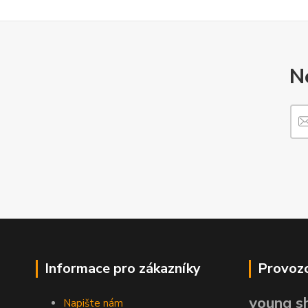
N
Informace pro zákazníky
Provozo
young sh
Napište nám