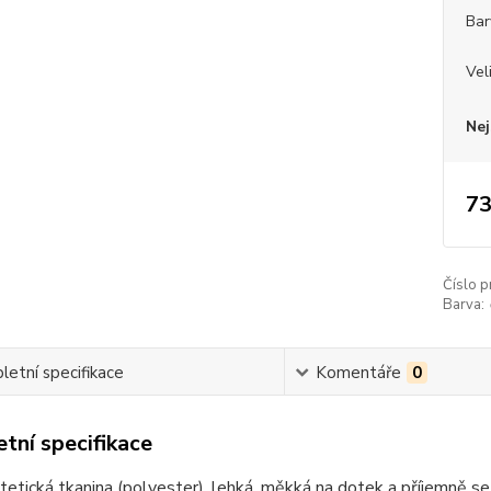
Bar
Vel
Nej
73
Číslo p
Barva:
etní specifikace
Komentáře
0
tní specifikace
tetická tkanina (polyester), lehká, měkká na dotek a příjemně se