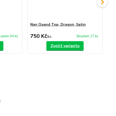
Nan Quand Top, Dragon, Satin
Sa
750 Kč
1 
ladem 94 ks
Skladem 27 ks
/
ks
Zvolit variantu
y