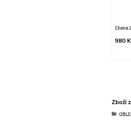
Chang 
980 K
Zboží 
OBLE