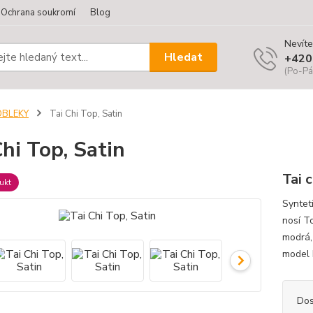
Ochrana soukromí
Blog
Nevíte
Hledat
+420
(Po-Pá
OBLEKY
Tai Chi Top, Satin
Chi Top, Satin
Tai c
ukt
Syntet
nosí T
modrá, 
model 
Dos