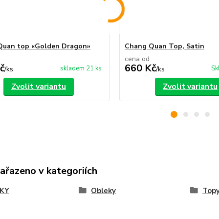
Quan top «Golden Dragon»
Chang Quan Top, Satin
cena od
č
660 Kč
skladem 21 ks
Sk
/
ks
/
ks
Zvolit variantu
Zvolit variantu
zařazeno v kategoriích
KY
Obleky
Top