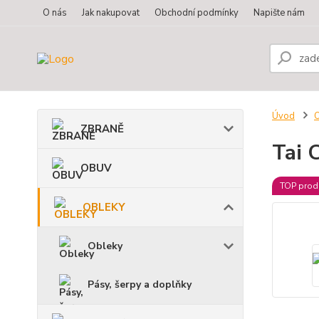
O nás
Jak nakupovat
Obchodní podmínky
Napište nám
Úvod
ZBRANĚ
Tai 
OBUV
TOP prod
OBLEKY
Obleky
Pásy, šerpy a doplňky