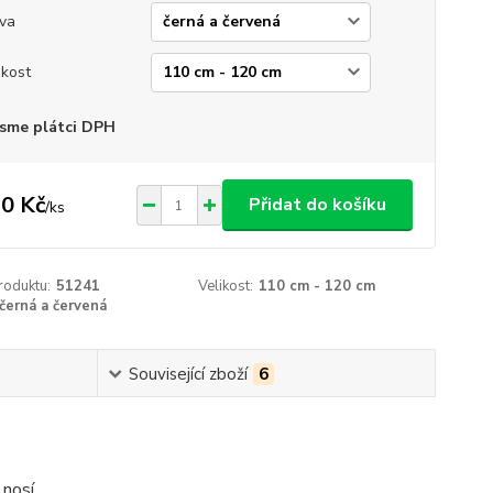
va
ikost
sme plátci DPH
0 Kč
Přidat do košíku
/
ks
roduktu:
51241
Velikost:
110 cm - 120 cm
černá a červená
Související zboží
6
 nosí