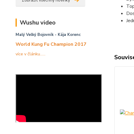
Zobrazit všechny novinky
Top
Dos
Jed
Wushu video
Malý Velký Bojovník
- Kája Korenc
World Kung Fu Champion 2017
více v článku......
Souvise