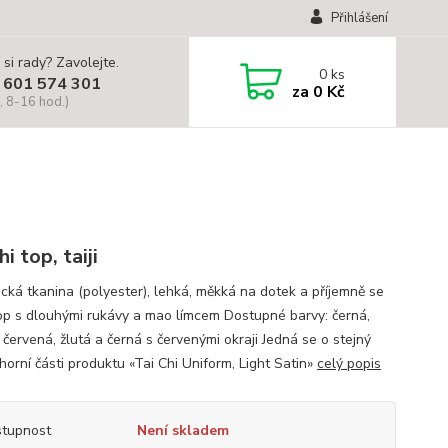
Přihlášení
 si rady? Zavolejte.
0
ks
 601 574 301
za
0 Kč
, 8-16 hod.)
hi top, taiji
ická tkanina (polyester), lehká, měkká na dotek a příjemně se
op s dlouhými rukávy a mao límcem Dostupné barvy: černá,
červená, žlutá a černá s červenými okraji Jedná se o stejný
horní části produktu «Tai Chi Uniform, Light Satin»
celý popis
tupnost
Není skladem