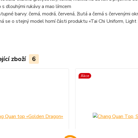
 s dlouhými rukávy a mao límcem
tupné barvy: černá, modrá, červená, žlutá a černá s červenými okr
ná se o stejný model horní části produktu «Tai Chi Uniform, Light
jící zboží
6
Akce