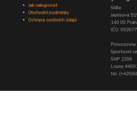
Jak nakupovat
Sídlo:
Obchodní podmínky
Jaurisova 51
Ochrana osobních údajů
140 00 Prah
IČO: 09267
Provozovna:
Sportovní c
SNP 2206
Louny 4400
tel. (+420)
© Copyright 2021 - Young shop s.r.o., Jaurisova 515/4, Michle