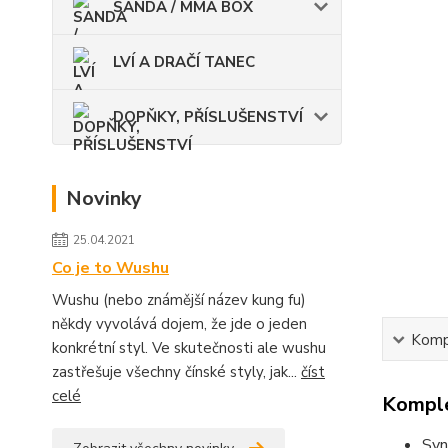
SANDA / MMA BOX
LVÍ A DRAČÍ TANEC
DOPŇKY, PŘÍSLUŠENSTVÍ
Novinky
25.04.2021
Co je to Wushu
Wushu (nebo známější název kung fu)
někdy vyvolává dojem, že jde o jeden
Kompl
konkrétní styl. Ve skutečnosti ale wushu
zastřešuje všechny čínské styly, jak...
číst
celé
Komple
Syn