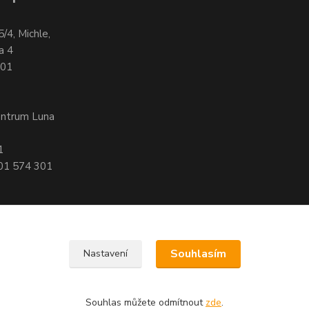
5/4, Michle,
a 4
701
entrum Luna
1
601 574 301
Souhlasím
Nastavení
, 140 00 Praha 4
Souhlas můžete odmítnout
zde
.