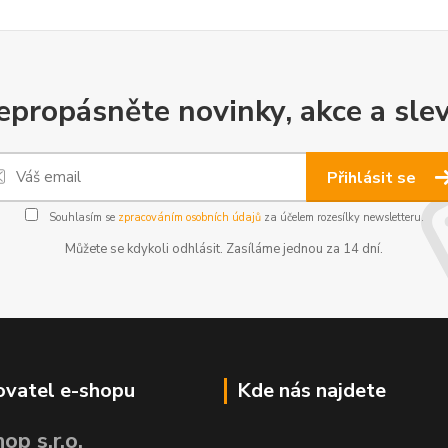
epropásněte novinky, akce a slev
Přihlásit se
Souhlasím se
zpracováním osobních údajů
za účelem rozesílky newsletteru.
Můžete se kdykoli odhlásit. Zasíláme jednou za 14 dní.
vatel e-shopu
Kde nás najdete
op s.r.o.