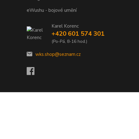
eWushu - bojové umění
Karel Korenc
+420 601 574 301
(Po-Pá, 8-16 hod.)
wks.shop@seznam.cz
Vytvořeno na
Eshop-rychle.cz