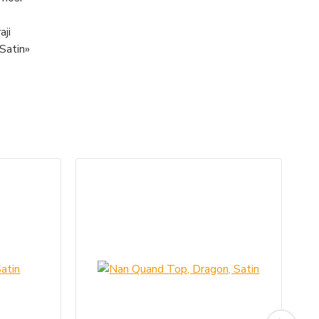
aji
 Satin»