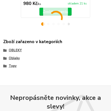
980 Kč
660 Kč
skladem 21 ks
/
ks
/
ks
Zvolit variantu
Zboží zařazeno v kategoriích
OBLEKY
Obleky
Topy
Nepropásněte novinky, akce a
slevy!