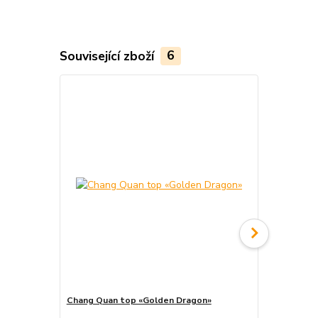
Související zboží
6
Akce
Chang Quan top «Golden Dragon»
Chang Quan 
cena od