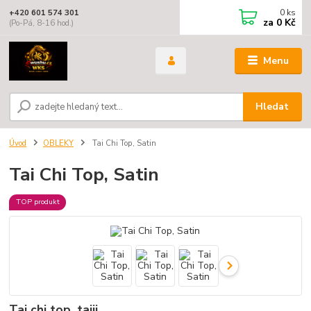
0
ks
+420 601 574 301
za
0 Kč
(Po-Pá, 8-16 hod.)
Menu
Hledat
Úvod
OBLEKY
Tai Chi Top, Satin
Tai Chi Top, Satin
TOP produkt
Tai chi top, taiji