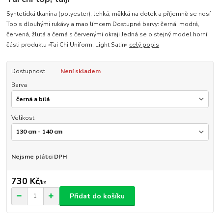
Syntetická tkanina (polyester), lehká, měkká na dotek a příjemně se nosí
Top s dlouhými rukávy a mao límcem Dostupné barvy: černá, modrá,
červená, žlutá a černá s červenými okraji Jedná se o stejný model horní
části produktu «Tai Chi Uniform, Light Satin»
celý popis
Dostupnost
Není skladem
Barva
Velikost
Nejsme plátci DPH
730 Kč
/
ks
Přidat do košíku