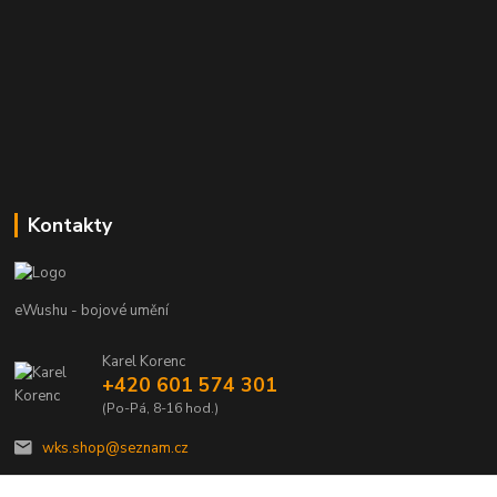
Kontakty
eWushu - bojové umění
Karel Korenc
+420 601 574 301
(Po-Pá, 8-16 hod.)
wks.shop@seznam.cz