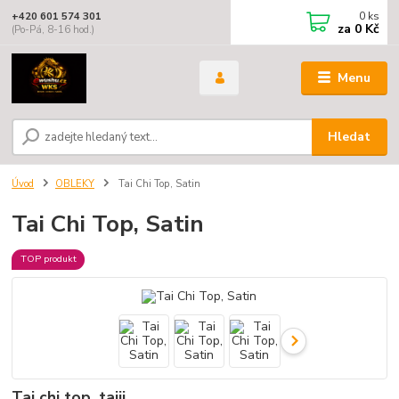
0
ks
+420 601 574 301
za
0 Kč
(Po-Pá, 8-16 hod.)
Menu
Hledat
Úvod
OBLEKY
Tai Chi Top, Satin
Tai Chi Top, Satin
TOP produkt
Tai chi top, taiji