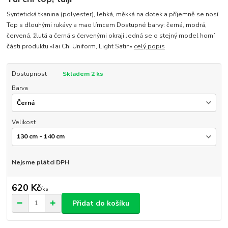
Syntetická tkanina (polyester), lehká, měkká na dotek a příjemně se nosí
Top s dlouhými rukávy a mao límcem Dostupné barvy: černá, modrá,
červená, žlutá a černá s červenými okraji Jedná se o stejný model horní
části produktu «Tai Chi Uniform, Light Satin»
celý popis
Dostupnost
Skladem 2 ks
Barva
Velikost
Nejsme plátci DPH
620 Kč
/
ks
Přidat do košíku