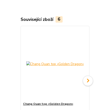
Související zboží
6
Akce
Chang Quan top «Golden Dragon»
Chang Quan 
cena od