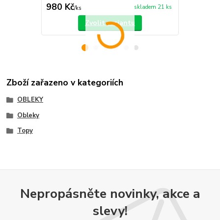
980 Kč
660 Kč
skladem 21 ks
/
ks
/
ks
Zvolit variantu
Zboží zařazeno v kategoriích
OBLEKY
Obleky
Topy
Nepropásněte novinky, akce a
slevy!