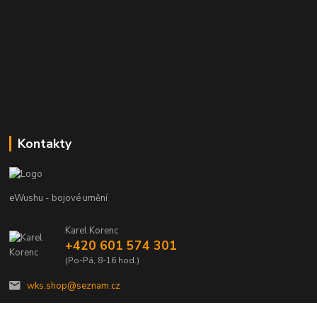
Kontakty
eWushu - bojové umění
Karel Korenc
+420 601 574 301
(Po-Pá, 8-16 hod.)
wks.shop@seznam.cz