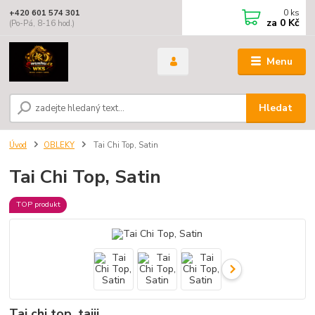
0
ks
+420 601 574 301
za
0 Kč
(Po-Pá, 8-16 hod.)
Menu
Hledat
Úvod
OBLEKY
Tai Chi Top, Satin
Tai Chi Top, Satin
TOP produkt
Tai chi top, taiji