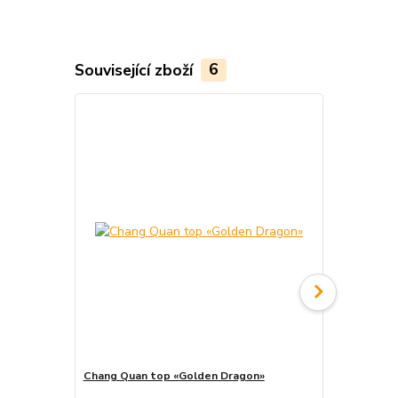
Související zboží
6
Akce
Chang Quan top «Golden Dragon»
Chang Quan 
cena od