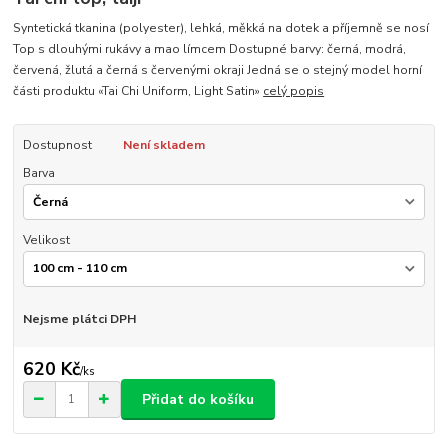
Syntetická tkanina (polyester), lehká, měkká na dotek a příjemně se nosí
Top s dlouhými rukávy a mao límcem Dostupné barvy: černá, modrá,
červená, žlutá a černá s červenými okraji Jedná se o stejný model horní
části produktu «Tai Chi Uniform, Light Satin»
celý popis
Dostupnost
Není skladem
Barva
Velikost
Nejsme plátci DPH
620 Kč
/
ks
Přidat do košíku