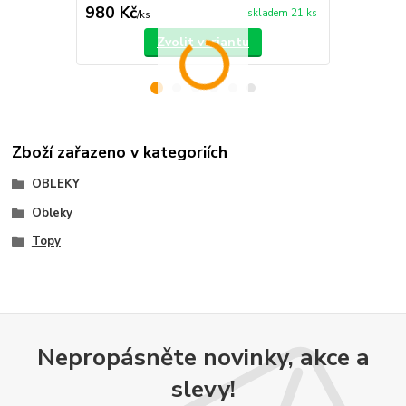
980 Kč
660 Kč
skladem 21 ks
/
ks
/
ks
Zvolit variantu
Zboží zařazeno v kategoriích
OBLEKY
Obleky
Topy
Nepropásněte novinky, akce a
slevy!