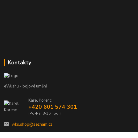
Kontakty
eWushu - bojové umění
Karel Korenc
+420 601 574 301
(Po-Pá, 8-16 hod.)
wks.shop@seznam.cz