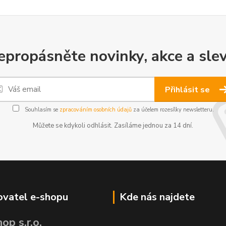
epropásněte novinky, akce a slev
Přihlásit se
Souhlasím se
zpracováním osobních údajů
za účelem rozesílky newsletteru.
Můžete se kdykoli odhlásit. Zasíláme jednou za 14 dní.
vatel e-shopu
Kde nás najdete
op s.r.o.