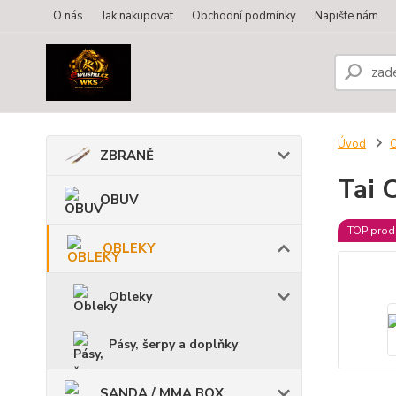
O nás
Jak nakupovat
Obchodní podmínky
Napište nám
Úvod
ZBRANĚ
Tai 
OBUV
TOP prod
OBLEKY
Obleky
Pásy, šerpy a doplňky
SANDA / MMA BOX