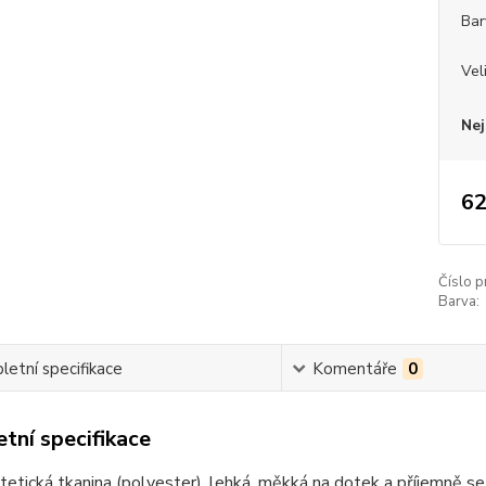
Bar
Vel
Nej
62
Číslo p
Barva:
etní specifikace
Komentáře
0
tní specifikace
tetická tkanina (polyester), lehká, měkká na dotek a příjemně se