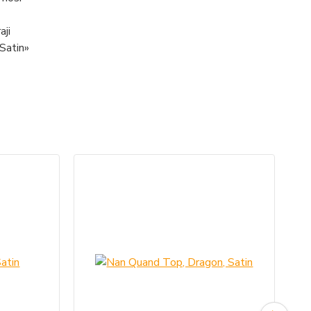
aji
 Satin»