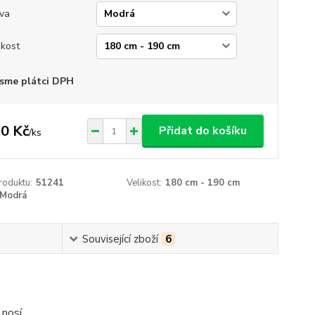
va
ikost
sme plátci DPH
0 Kč
Přidat do košíku
/
ks
roduktu:
51241
Velikost:
180 cm - 190 cm
Modrá
Související zboží
6
 nosí