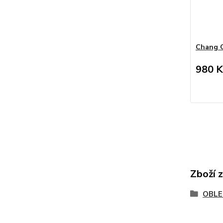
Chang 
980 K
Zboží 
OBLE