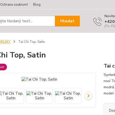
Ochrana soukromí
Blog
Nevíte
Hledat
+420
(Po-Pá
OBLEKY
Tai Chi Top, Satin
Chi Top, Satin
Tai c
ukt
Syntet
nosí T
modrá, 
model 
Dos