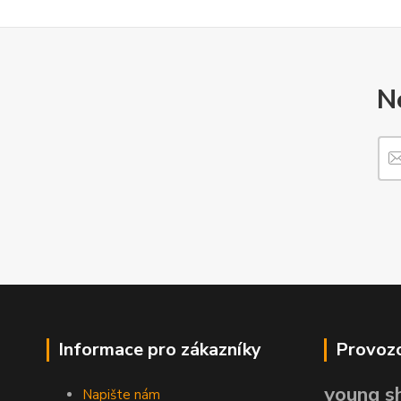
N
Informace pro zákazníky
Provozo
young sh
Napište nám