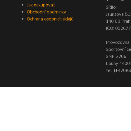
Jak nakupovat
Sídlo:
Obchodní podmínky
Jaurisova 51
Ochrana osobních údajů
140 00 Prah
IČO: 09267
Provozovna:
Sportovní c
SNP 2206
Louny 4400
tel. (+420)
© Copyright 2021 - Young shop s.r.o., Jaurisova 515/4, Michle