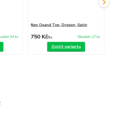
Nan Quand Top, Dragon, Satin
Sa
750 Kč
1 
ladem 94 ks
Skladem 27 ks
/
ks
Zvolit variantu
y