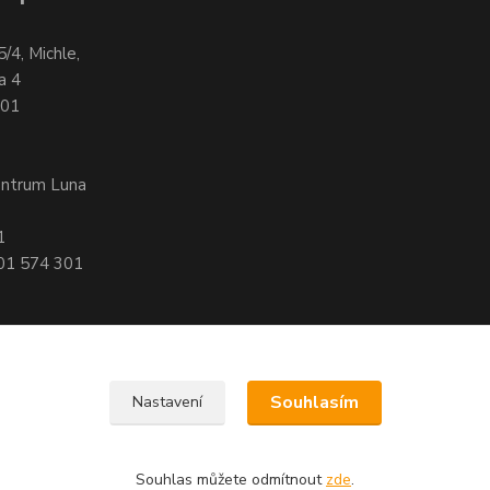
5/4, Michle,
a 4
701
entrum Luna
1
601 574 301
Souhlasím
Nastavení
, 140 00 Praha 4
Souhlas můžete odmítnout
zde
.