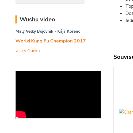
Top
Dos
Wushu video
Jed
Malý Velký Bojovník
- Kája Korenc
World Kung Fu Champion 2017
více v článku......
Souvise