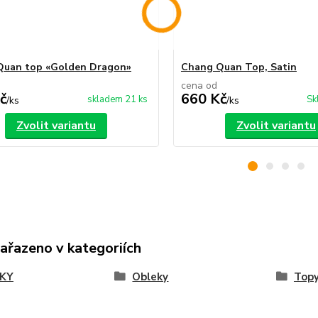
Quan top «Golden Dragon»
Chang Quan Top, Satin
cena od
č
660 Kč
skladem 21 ks
Sk
/
ks
/
ks
Zvolit variantu
Zvolit variantu
zařazeno v kategoriích
KY
Obleky
Top