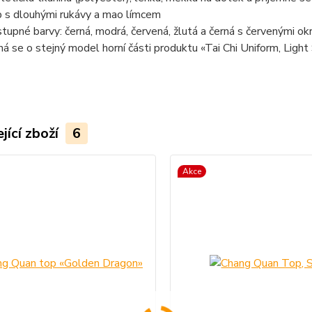
 s dlouhými rukávy a mao límcem
tupné barvy: černá, modrá, červená, žlutá a černá s červenými okr
ná se o stejný model horní části produktu «Tai Chi Uniform, Light
jící zboží
6
Akce