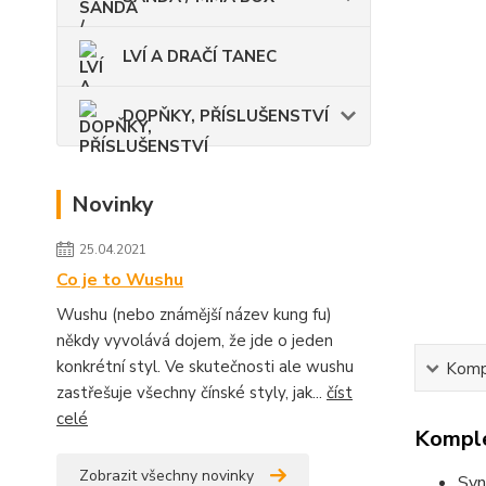
LVÍ A DRAČÍ TANEC
DOPŇKY, PŘÍSLUŠENSTVÍ
Novinky
25.04.2021
Co je to Wushu
Wushu (nebo známější název kung fu)
někdy vyvolává dojem, že jde o jeden
konkrétní styl. Ve skutečnosti ale wushu
Kompl
zastřešuje všechny čínské styly, jak...
číst
celé
Komple
Zobrazit všechny novinky
Syn