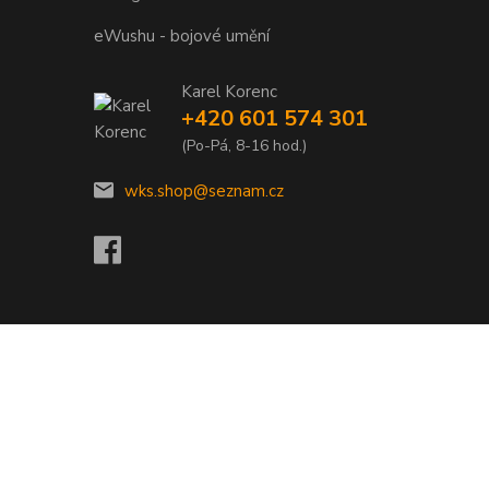
eWushu - bojové umění
Karel Korenc
+420 601 574 301
(Po-Pá, 8-16 hod.)
wks.shop@seznam.cz
Vytvořeno na
Eshop-rychle.cz