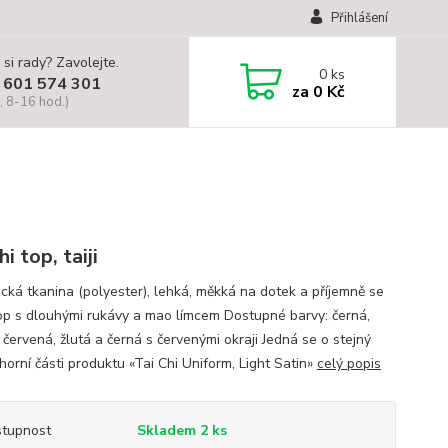
Přihlášení
 si rady? Zavolejte.
0
ks
 601 574 301
za
0 Kč
, 8-16 hod.)
hi top, taiji
ická tkanina (polyester), lehká, měkká na dotek a příjemně se
op s dlouhými rukávy a mao límcem Dostupné barvy: černá,
červená, žlutá a černá s červenými okraji Jedná se o stejný
horní části produktu «Tai Chi Uniform, Light Satin»
celý popis
tupnost
Skladem 2 ks