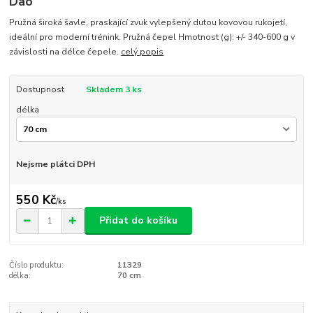
Dao
Pružná široká šavle, praskající zvuk vylepšený dutou kovovou rukojetí,
ideální pro moderní trénink. Pružná čepel Hmotnost (g): +/- 340-600 g v
závislosti na délce čepele.
celý popis
Dostupnost
Skladem 3 ks
délka
Nejsme plátci DPH
550 Kč
/
ks
Přidat do košíku
Číslo produktu:
11329
délka:
70 cm