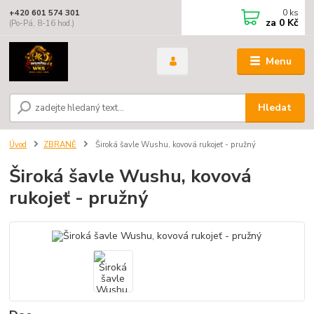
0
ks
+420 601 574 301
za
0 Kč
(Po-Pá, 8-16 hod.)
Menu
Hledat
Úvod
ZBRANĚ
Široká šavle Wushu, kovová rukojeť - pružný
Široká šavle Wushu, kovová
rukojeť - pružný