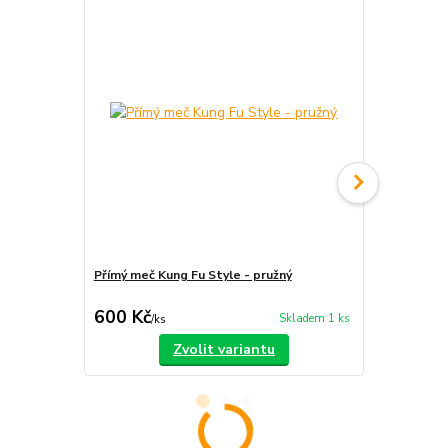
Přímý meč Kung Fu Style - pružný
Široká šavle
600 Kč
750 Kč
Skladem 1 ks
/
ks
/
ks
Zvolit variantu