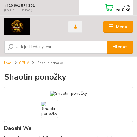
0
ks
+420 601 574 301
za
0 Kč
(Po-Pá, 8-16 hod.)
Menu
Hledat
Úvod
OBUV
Shaolin ponožky
Shaolin ponožky
Daoshi Wa