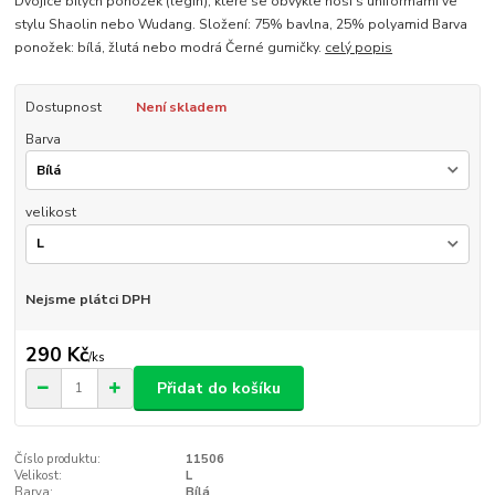
Dvojice bílých ponožek (legín), které se obvykle nosí s uniformami ve
stylu Shaolin nebo Wudang. Složení: 75% bavlna, 25% polyamid Barva
ponožek: bílá, žlutá nebo modrá Černé gumičky.
celý popis
Dostupnost
Není skladem
Barva
velikost
Nejsme plátci DPH
290 Kč
/
ks
Přidat do košíku
Číslo produktu:
11506
Velikost:
L
Barva:
Bílá