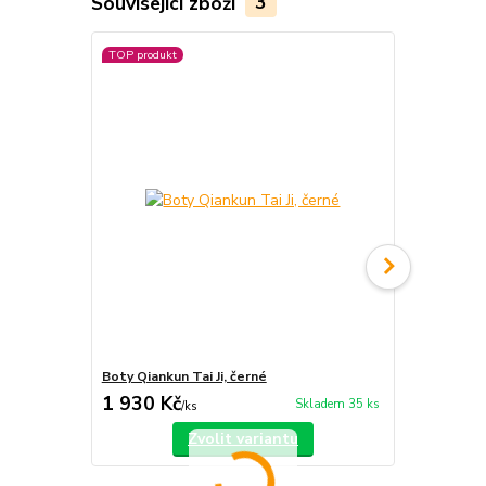
Související zboží
3
TOP produkt
Novinka
Boty Qiankun Tai Ji, černé
Boty Qiankun
1 930 Kč
1 930 Kč
Skladem 35 ks
/
ks
Zvolit variantu