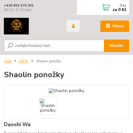
0
ks
+420 601 574 301
za
0 Kč
(Po-Pá, 8-16 hod.)
Menu
Hledat
Úvod
OBUV
Shaolin ponožky
Shaolin ponožky
Daoshi Wa