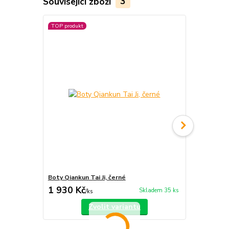
Související zboží
3
TOP produkt
Novinka
Boty Qiankun Tai Ji, černé
Boty Qiankun
1 930 Kč
1 930 Kč
Skladem 35 ks
/
ks
Zvolit variantu