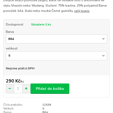
Dvojice bílých ponožek (legín), které se obvykle nosí s uniformami ve
stylu Shaolin nebo Wudang. Složení: 75% bavlna, 25% polyamid Barva
ponožek: bílá, žlutá nebo modrá Černé gumičky.
celý popis
Dostupnost
Skladem 2 ks
Barva
velikost
Nejsme plátci DPH
290 Kč
/
ks
Přidat do košíku
Číslo produktu:
11506
Velikost:
S
Barva:
Bílá