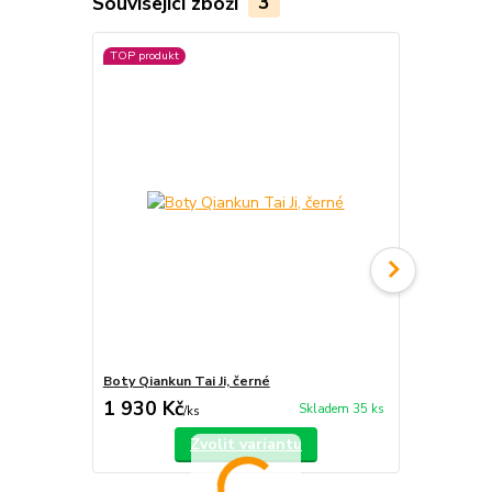
Související zboží
3
TOP produkt
Novinka
Boty Qiankun Tai Ji, černé
Boty Qiankun
1 930 Kč
1 930 Kč
Skladem 35 ks
/
ks
Zvolit variantu