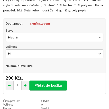
Dvojice bílých ponožek (legín), které se obvykle nosí s uniformami ve
stylu Shaolin nebo Wudang. Složení: 75% bavlna, 25% polyamid Barva
ponožek: bílá, žlutá nebo modrá Černé gumičky.
celý popis
Dostupnost
Není skladem
Barva
velikost
Nejsme plátci DPH
290 Kč
/
ks
Přidat do košíku
Číslo produktu:
11506
Velikost:
M
Barva:
Modrá