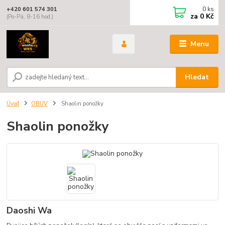
0
ks
+420 601 574 301
za
0 Kč
(Po-Pá, 8-16 hod.)
Menu
Hledat
Úvod
OBUV
Shaolin ponožky
Shaolin ponožky
Daoshi Wa