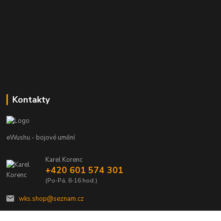
Kontakty
eWushu - bojové umění
Karel Korenc
+420 601 574 301
(Po-Pá, 8-16 hod.)
wks.shop@seznam.cz