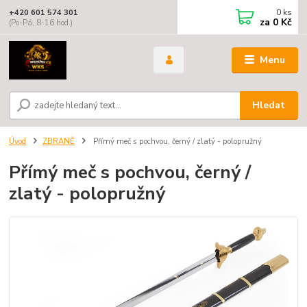
0
ks
+420 601 574 301
za
0 Kč
(Po-Pá, 8-16 hod.)
Menu
Hledat
Úvod
ZBRANĚ
Přímý meč s pochvou, černý / zlatý - polopružný
Přímý meč s pochvou, černý /
zlatý - polopružný