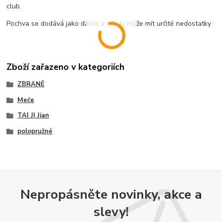
club.
Pochva se dodává jako dárek a někdy může mít určité nedostatky
Zboží zařazeno v kategoriích
ZBRANĚ
Meče
TAI JI Jian
polopružné
Nepropásněte novinky, akce a
slevy!