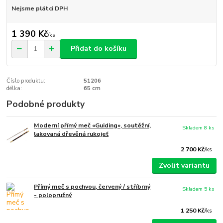
Nejsme plátci DPH
1 390 Kč
/
ks
Přidat do košíku
Číslo produktu:
51206
délka:
65 cm
Podobné produkty
Moderní přímý meč «Guiding», soutěžní,
Skladem 8 ks
lakovaná dřevěná rukojeť
2 700 Kč
/
ks
Zvolit variantu
Přímý meč s pochvou, červený / stříbrný
Skladem 5 ks
- polopružný
1 250 Kč
/
ks