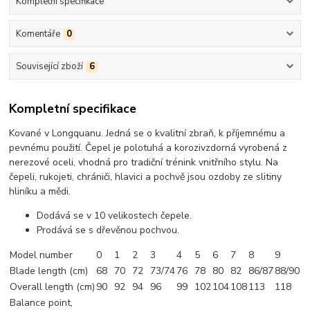
Kompletní specifikace
Komentáře
0
Související zboží
6
Kompletní specifikace
Kované v Longquanu. Jedná se o kvalitní zbraň, k příjemnému a
pevnému použití. Čepel je polotuhá a korozivzdorná vyrobená z
nerezové oceli, vhodná pro tradiční trénink vnitřního stylu. Na
čepeli, rukojeti, chrániči, hlavici a pochvě jsou ozdoby ze slitiny
hliníku a mědi.
Dodává se v 10 velikostech čepele.
Prodává se s dřevěnou pochvou.
Model number
0
1
2
3
4
5
6
7
8
9
Blade length (cm)
68
70
72
73/74
76
78
80
82
86/87
88/90
Overall length (cm)
90
92
94
96
99
102
104
108
113
118
Balance point,