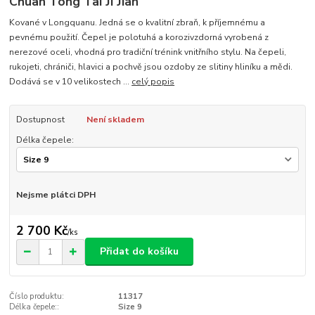
Chuan Tong Tai Ji Jian
Kované v Longquanu. Jedná se o kvalitní zbraň, k příjemnému a
pevnému použití. Čepel je polotuhá a korozivzdorná vyrobená z
nerezové oceli, vhodná pro tradiční trénink vnitřního stylu. Na čepeli,
rukojeti, chrániči, hlavici a pochvě jsou ozdoby ze slitiny hliníku a mědi.
Dodává se v 10 velikostech ...
celý popis
Dostupnost
Není skladem
Délka čepele:
Nejsme plátci DPH
2 700 Kč
/
ks
Přidat do košíku
Číslo produktu:
11317
Délka čepele::
Size 9