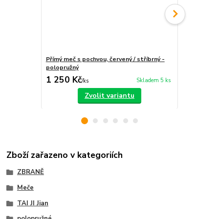
Přímý meč s pochvou, červený / stříbrný -
Přímý meč Ku
polopružný
1 250 Kč
600 Kč
Skladem 5 ks
/
ks
/
ks
Zvolit variantu
Zboží zařazeno v kategoriích
ZBRANĚ
Meče
TAI JI Jian
polopružné