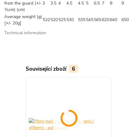
from the guard (+/-
3
3.5
4
4.5
4.5
5
6.5
7
8
9
½cm) (cm)
Average weight (g)
510
520
525
530
535
545
565
620
640
650
[+/- 20g]
Technical information
Související zboží
6