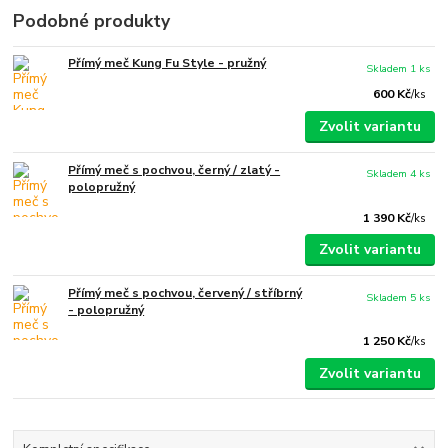
Podobné produkty
Přímý meč Kung Fu Style - pružný
Skladem 1 ks
600 Kč
/
ks
Zvolit variantu
Přímý meč s pochvou, černý / zlatý -
Skladem 4 ks
polopružný
1 390 Kč
/
ks
Zvolit variantu
Přímý meč s pochvou, červený / stříbrný
Skladem 5 ks
- polopružný
1 250 Kč
/
ks
Zvolit variantu