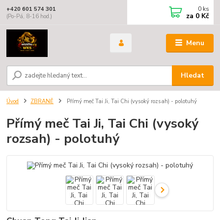
0
ks
+420 601 574 301
za
0 Kč
(Po-Pá, 8-16 hod.)
Menu
Hledat
Úvod
ZBRANĚ
Přímý meč Tai Ji, Tai Chi (vysoký rozsah) - polotuhý
Přímý meč Tai Ji, Tai Chi (vysoký
rozsah) - polotuhý