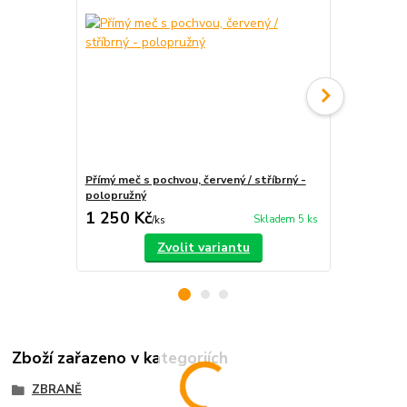
Přímý meč s pochvou, červený / stříbrný -
Rovný meč Ta
polopružný
polopružný
1 250 Kč
790 Kč
Skladem 5 ks
/
ks
/
ks
Zvolit variantu
Zboží zařazeno v kategoriích
ZBRANĚ