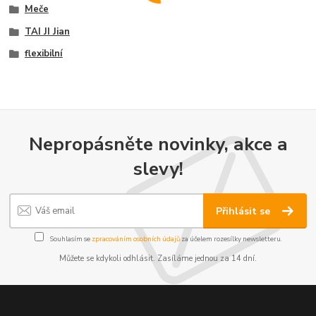
Meče
TAI JI Jian
flexibilní
Nepropásněte novinky, akce a
slevy!
Přihlásit se
Souhlasím se
zpracováním osobních údajů
za účelem rozesílky newsletteru.
Můžete se kdykoli odhlásit. Zasíláme jednou za 14 dní.