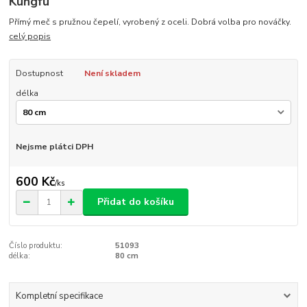
Kungfu
Přímý meč s pružnou čepelí, vyrobený z oceli. Dobrá volba pro nováčky.
celý popis
Dostupnost
Není skladem
délka
Nejsme plátci DPH
600 Kč
/
ks
Přidat do košíku
Číslo produktu:
51093
délka:
80 cm
Kompletní specifikace