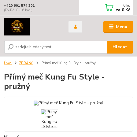
0
ks
+420 601 574 301
za
0 Kč
(Po-Pá, 8-16 hod.)
Menu
Hledat
Úvod
ZBRANĚ
Přímý meč Kung Fu Style - pružný
Přímý meč Kung Fu Style -
pružný