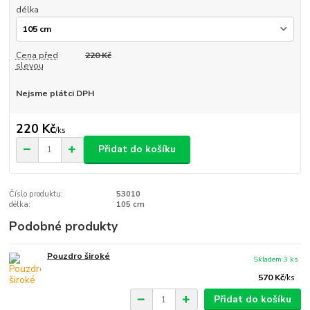
délka
Cena před
220 Kč
slevou
Nejsme plátci DPH
220 Kč
/
ks
Přidat do košíku
Číslo produktu:
53010
délka:
105 cm
Podobné produkty
Pouzdro široké
Skladem 3 ks
570 Kč
/
ks
Přidat do košíku