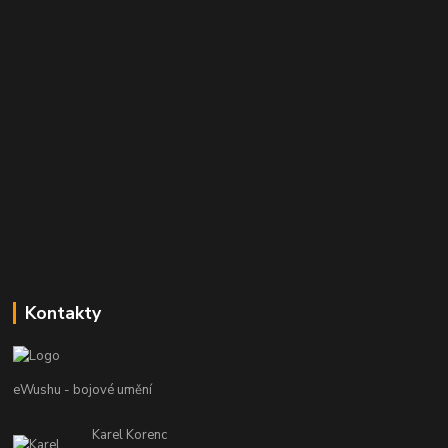
Kontakty
eWushu - bojové umění
Karel Korenc