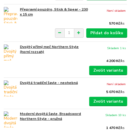
Přepravní pouzdro, Stick & Spear - 230
Není skladem
x 15 cm
570 Kč
/
ks
Přidat do košíku
Dvojitý přímý meč Northern Style
Skladem 1 ks
(horní rozsah)
4 200 Kč
/
ks
Zvolit variantu
Dvojitá tradiční šavle - neohebná
Není skladem
5 070 Kč
/
ks
Zvolit variantu
Moderní dvojitá šavle, Broadsword
Skladem 10 ks
Northern Style - pružná
1 470 Kč
/
ks