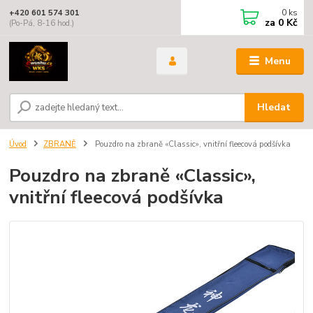
0
ks
+420 601 574 301
za
0 Kč
(Po-Pá, 8-16 hod.)
Menu
Hledat
Úvod
ZBRANĚ
Pouzdro na zbraně «Classic», vnitřní fleecová podšívka
Pouzdro na zbraně «Classic»,
vnitřní fleecová podšívka