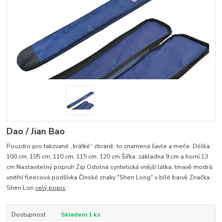
Dao / Jian Bao
Pouzdro pro takzvané „krátké“ zbraně, to znamená šavle a meče. Délka:
100 cm, 105 cm, 110 cm, 115 cm, 120 cm Šířka: základna 9 cm a horní 13
cm Nastavitelný popruh Zip Odolná syntetická vnější látka, tmavě modrá,
vnitřní fleecová podšívka Čínské znaky "Shen Long" v bílé barvě Značka:
Shen Lon
celý popis
Dostupnost
Skladem 1 ks