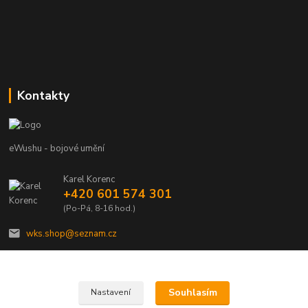
Kontakty
eWushu - bojové umění
Karel Korenc
+420 601 574 301
(Po-Pá, 8-16 hod.)
wks.shop@seznam.cz
Souhlasím
Nastavení