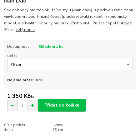
Nan Dao
Šavle vhodný pro trénink jižního stylu («nan dao»), s pochvou zabalenou
vinylovou vrstvou. Pružná čepel (praskavý zvuk) rukojeti. Ekonomický
model, ale kvalitní, vhodný pro praxi jižního stylu Pružná čepel Rukojeť:
20 cm
celý popis
Dostupnost
Skladem 1 ks
délka
Nejsme plátci DPH
1 350 Kč
/
ks
Přidat do košíku
Číslo produktu:
52098
délka:
75 cm