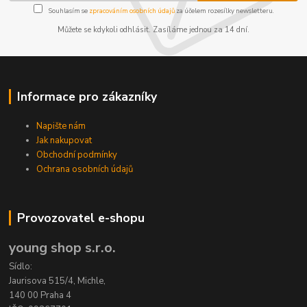
Souhlasím se
zpracováním osobních údajů
za účelem rozesílky newsletteru.
Můžete se kdykoli odhlásit. Zasíláme jednou za 14 dní.
Informace pro zákazníky
Napište nám
Jak nakupovat
Obchodní podmínky
Ochrana osobních údajů
Provozovatel e-shopu
young shop s.r.o.
Sídlo:
Jaurisova 515/4, Michle,
140 00 Praha 4