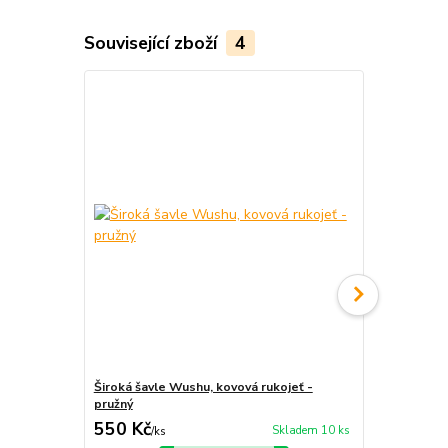
Související zboží
4
Široká šavle Wushu, kovová rukojeť -
Tradiční šav
pružný
550 Kč
6 570 Kč
Skladem 10 ks
/
ks