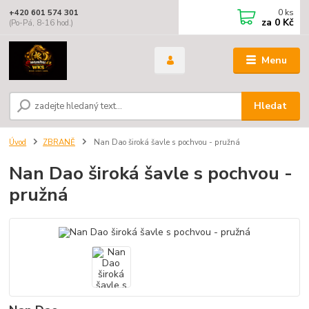
0
ks
+420 601 574 301
za
0 Kč
(Po-Pá, 8-16 hod.)
Menu
Hledat
Úvod
ZBRANĚ
Nan Dao široká šavle s pochvou - pružná
Nan Dao široká šavle s pochvou -
pružná