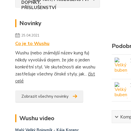
Novinky
25.04.2021
Co je to Wushu
Podobn
Wushu (nebo známější název kung fu)
někdy vyvolává dojem, že jde o jeden
konkrétní styl. Ve skutečnosti ale wushu
zastřešuje všechny čínské styly, jak...
číst
celé
Zobrazit všechny novinky
Kompl
Wushu video
Malý Velký Bojovník
- Kája Korenc