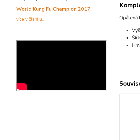
Komple
World Kung Fu Champion 2017
Opálená 
více v článku......
Výš
Šíř
Hmo
Souvise