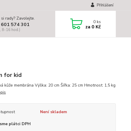
Přihlášení
 si rady? Zavolejte.
0
ks
 601 574 301
za
0 Kč
, 8-16 hod.)
 for kid
á kůže membrána Výška: 20 cm Šířka: 25 cm Hmotnost: 1,5 kg
opis
tupnost
Není skladem
sme plátci DPH