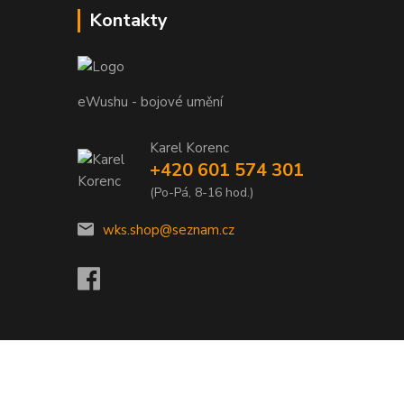
Kontakty
eWushu - bojové umění
Karel Korenc
+420 601 574 301
(Po-Pá, 8-16 hod.)
wks.shop@seznam.cz