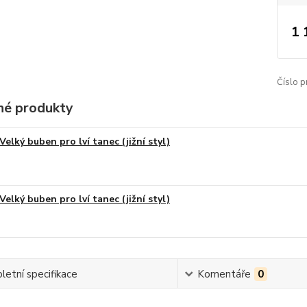
1 
Číslo p
é produkty
Velký buben pro lví tanec (jižní styl)
Velký buben pro lví tanec (jižní styl)
etní specifikace
Komentáře
0