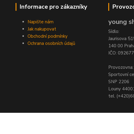
Informace pro zákazníky
Provozo
young sh
Napište nám
Jak nakupovat
Sídlo:
Obchodní podmínky
Jaurisova 51
Ochrana osobních údajů
140 00 Prah
IČO: 09267
Provozovna:
Sportovní c
SNP 2206
Louny 4400
tel. (+420)