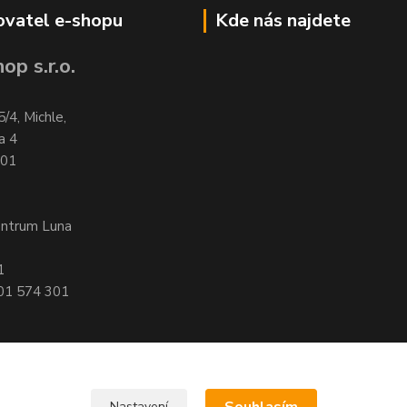
vatel e-shopu
Kde nás najdete
op s.r.o.
5/4, Michle,
a 4
701
entrum Luna
1
601 574 301
Nastavení