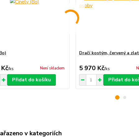
Bo)
Dračí kostým, červený a zlat
 Kč
5 970 Kč
Není skladem
N
/
ks
/
ks
Přidat do košíku
Přidat do ko
zařazeno v kategoriích