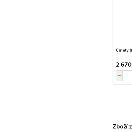
Činely (
2 670
Zboží 