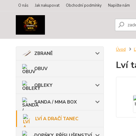
O nás
Jak nakupovat
Obchodní podmínky
Napište nám
Úvod
L
ZBRANĚ
Lví 
OBUV
OBLEKY
SANDA / MMA BOX
LVÍ A DRAČÍ TANEC
DOPŇKY, PŘÍSLUŠENSTVÍ