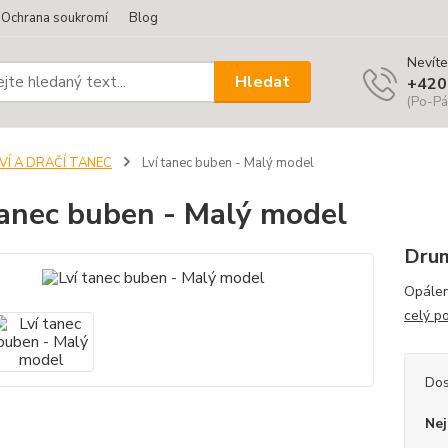
Ochrana soukromí
Blog
Nevíte
Hledat
+420
(Po-Pá
VÍ A DRAČÍ TANEC
Lví tanec buben - Malý model
tanec buben - Malý model
Drum
Opálen
celý p
Dos
Nej