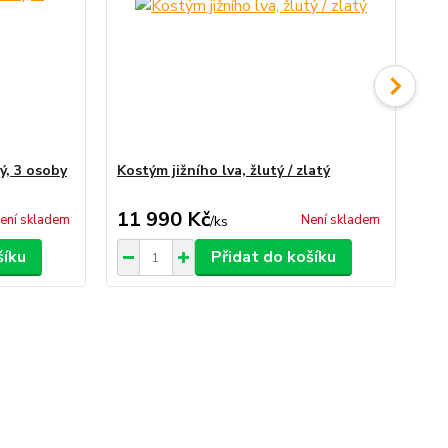
ý, 3 osoby
Kostým jižního lva, žlutý / zlatý
Kos
mo
11 990 Kč
2 
ení skladem
Není skladem
/
ks
šíku
Přidat do košíku