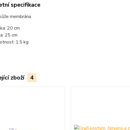
tní specifikace
kůže membrána
ka: 20 cm
ka: 25 cm
tnost: 1,5 kg
jící zboží
4