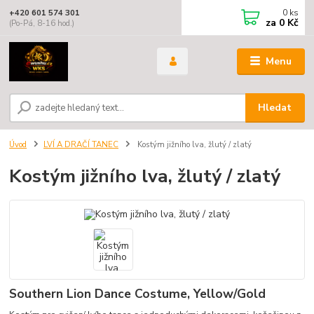
0
ks
+420 601 574 301
za
0 Kč
(Po-Pá, 8-16 hod.)
Menu
Hledat
Úvod
LVÍ A DRAČÍ TANEC
Kostým jižního lva, žlutý / zlatý
Kostým jižního lva, žlutý / zlatý
Southern Lion Dance Costume, Yellow/Gold