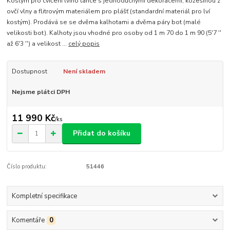
Kostým pro cvičení lvího tance s jednoduchými dekoracemi, kožešinou z
ovčí vlny a flitrovým materiálem pro plášť (standardní materiál pro lví
kostým). Prodává se se dvěma kalhotami a dvěma páry bot (malé
velikosti bot). Kalhoty jsou vhodné pro osoby od 1 m 70 do 1 m 90 (5'7 ''
až 6'3 '') a velikost ...
celý popis
Dostupnost
Není skladem
Nejsme plátci DPH
11 990 Kč
/
ks
Přidat do košíku
Číslo produktu:
51446
Kompletní specifikace
Komentáře
0