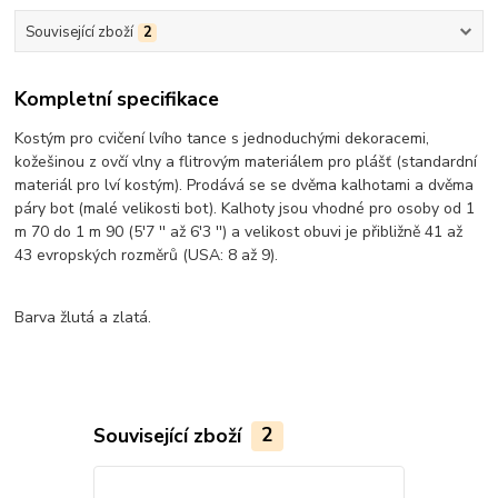
Související zboží
2
Kompletní specifikace
Kostým pro cvičení lvího tance s jednoduchými dekoracemi,
kožešinou z ovčí vlny a flitrovým materiálem pro plášť (standardní
materiál pro lví kostým). Prodává se se dvěma kalhotami a dvěma
páry bot (malé velikosti bot). Kalhoty jsou vhodné pro osoby od 1
m 70 do 1 m 90 (5'7 '' až 6'3 '') a velikost obuvi je přibližně 41 až
43 evropských rozměrů (USA: 8 až 9).
Barva žlutá a zlatá.
Související zboží
2