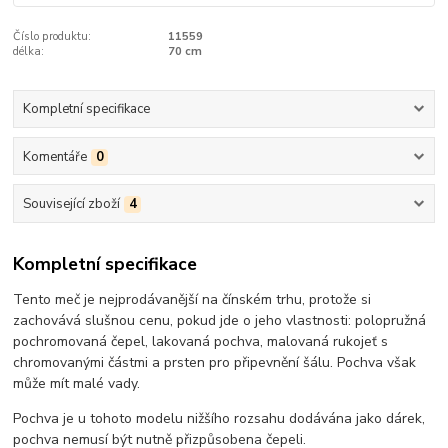
Číslo produktu:
11559
délka:
70 cm
Kompletní specifikace
Komentáře
0
Související zboží
4
Kompletní specifikace
Tento meč je nejprodávanější na čínském trhu, protože si
zachovává slušnou cenu, pokud jde o jeho vlastnosti: polopružná
pochromovaná čepel, lakovaná pochva, malovaná rukojeť s
chromovanými částmi a prsten pro připevnění šálu. Pochva však
může mít malé vady.
Pochva je u tohoto modelu nižšího rozsahu dodávána jako dárek,
pochva nemusí být nutně přizpůsobena čepeli.