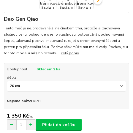
Dao Gen Qiao
Tento meč je nejprodávanější na čínském trhu, protože si zachovává
slušnou cenu, pokud jde o jeho vlastnosti: polopružná pochromovaná
čepel, lakovaná pochva, malovaná rukojeť s chromovanými částmi a
prsten pro připevnění šálu. Pochva však může mít malé vady. Pochva je u
tohoto modelu nižšího rozsahu...
celý popis
Dostupnost
Skladem 2 ks
délka
Nejsme plátci DPH
1 350 Kč
/
ks
Přidat do košíku