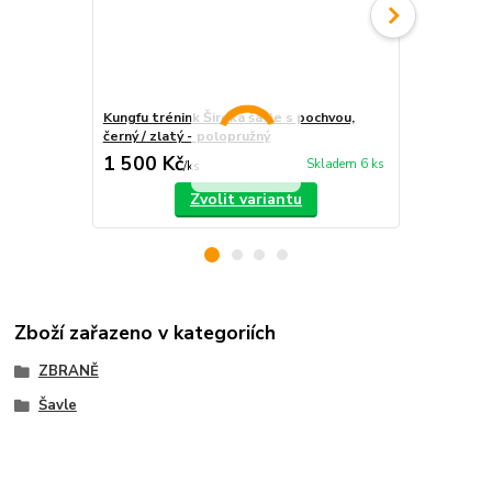
Kungfu trénink Široká šavle s pochvou,
Přímý meč Ku
černý / zlatý - polopružný
1 500 Kč
600 Kč
Skladem 6 ks
/
ks
/
ks
Zvolit variantu
Zboží zařazeno v kategoriích
ZBRANĚ
Šavle