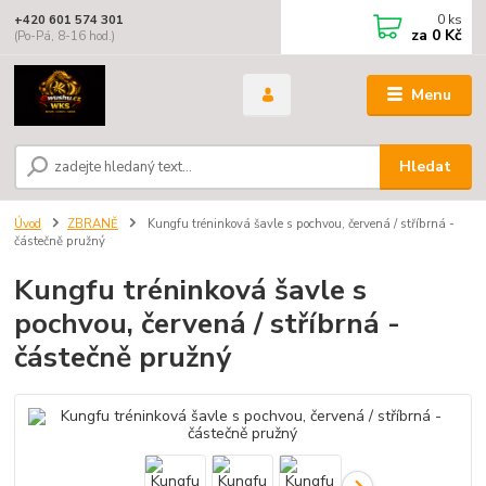
0
ks
+420 601 574 301
za
0 Kč
(Po-Pá, 8-16 hod.)
Menu
Hledat
Úvod
ZBRANĚ
Kungfu tréninková šavle s pochvou, červená / stříbrná -
částečně pružný
Kungfu tréninková šavle s
pochvou, červená / stříbrná -
částečně pružný