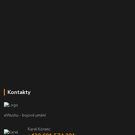
Kontakty
eWushu - bojové umění
Karel Korenc