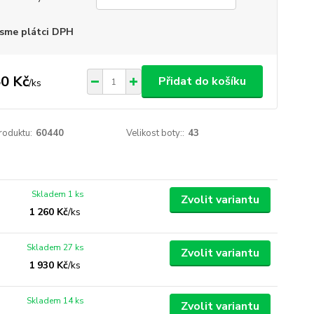
sme plátci DPH
0 Kč
Přidat do košíku
/
ks
roduktu:
60440
Velikost boty::
43
Skladem 1 ks
Zvolit variantu
1 260 Kč
/
ks
Skladem 27 ks
Zvolit variantu
1 930 Kč
/
ks
Skladem 14 ks
Zvolit variantu