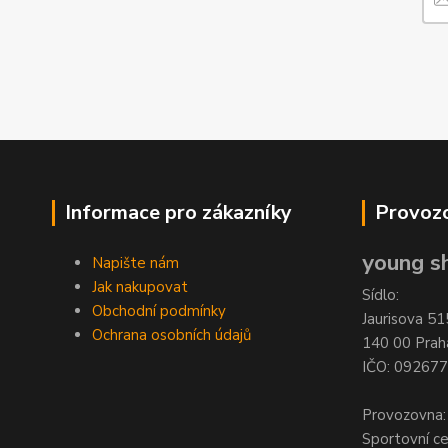
Informace pro zákazníky
Provozo
young sh
Napište nám
Jak nakupovat
Sídlo:
Obchodní podmínky
Jaurisova 51
Ochrana osobních údajů
140 00 Prah
IČO: 09267
Provozovna:
Sportovní c