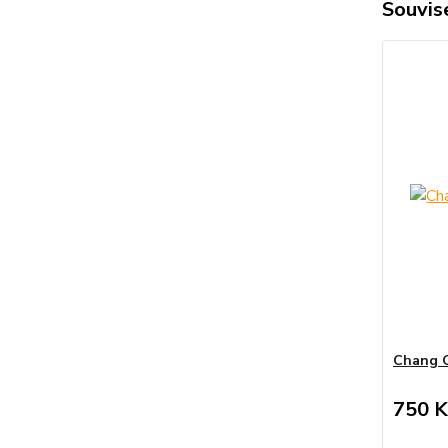
Souvise
Chang Q
750 K