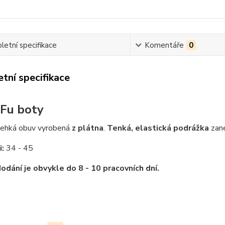
etní specifikace
Komentáře
0
tní specifikace
Fu boty
 lehká obuv vyrobená
z plátna
.
Tenká, elastická podrážka
zane
i:
34 - 45
odání je obvykle do 8 - 10 pracovních dní.