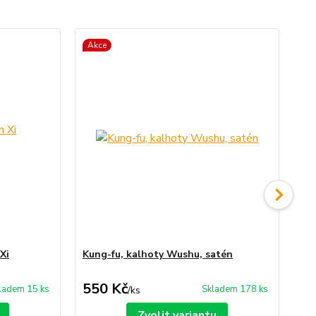
Akce
Xi
Kung-fu, kalhoty Wushu, satén
Na
550 Kč
7
ladem 15 ks
Skladem 178 ks
/
ks
Zvolit variantu