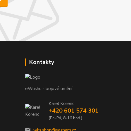
Kontakty
eWushu - bojové umění
Karel Korenc
+420 601 574 301
(Po-Pá, 8-16 hod.)
wks.shop@seznam.cz