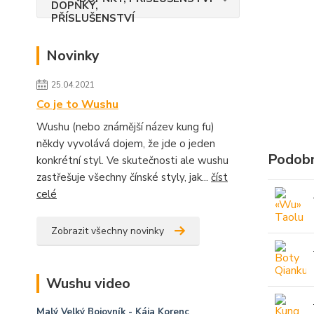
Novinky
25.04.2021
Co je to Wushu
Wushu (nebo známější název kung fu)
někdy vyvolává dojem, že jde o jeden
Podobn
konkrétní styl. Ve skutečnosti ale wushu
zastřešuje všechny čínské styly, jak...
číst
celé
Zobrazit všechny novinky
Wushu video
Malý Velký Bojovník
- Kája Korenc