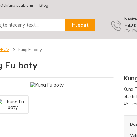
Ochrana soukromí
Blog
Nevíte
Hledat
+420
(Po-Pá
OBUV
Kung Fu boty
 Fu boty
Kun
Kung F
elastic
45 Ter
Dos
Vel