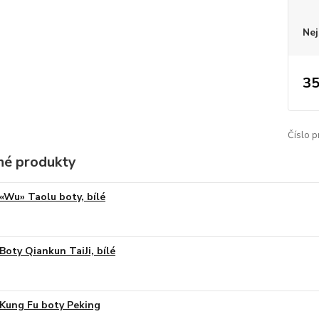
Nej
35
Číslo p
é produkty
«Wu» Taolu boty, bílé
Boty Qiankun TaiJi, bílé
Kung Fu boty Peking