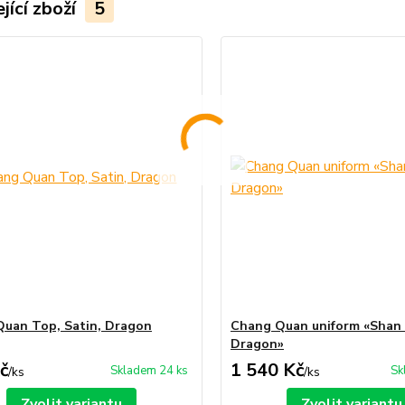
jící zboží
5
uan Top, Satin, Dragon
Chang Quan uniform «Shan 
Dragon»
č
1 540 Kč
Skladem 24 ks
Sk
/
ks
/
ks
Zvolit variantu
Zvolit variantu