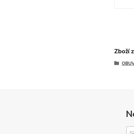
Zboží 
OBU
N