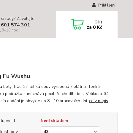
Přihlášení
 si rady? Zavolejte.
0
ks
 601 574 301
za
0 Kč
, 8-16 hod.)
g Fu Wushu
u boty Tradiční, lehká obuv vyrobená z plátna. Tenká,
ká podrážka zanechává pocit, že chodíte bos. Velikosti: 34 -
mín dodání je obvykle do 8 - 10 pracovních dní.
celý popis
tupnost
Není skladem
ikost boty: