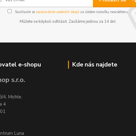
Přihlásit se
Souhlasím se
zpracováním osobních údajů
za účelem rozesílky newsletteru.
Můžete se kdykoli odhlásit. Zasíláme jednou za 14 dní.
vatel e-shopu
Kde nás najdete
op s.r.o.
5/4, Michle,
a 4
701
entrum Luna