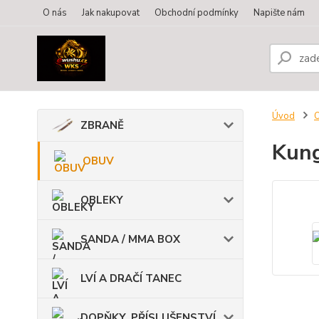
O nás
Jak nakupovat
Obchodní podmínky
Napište nám
Úvod
ZBRANĚ
Kung
OBUV
OBLEKY
SANDA / MMA BOX
LVÍ A DRAČÍ TANEC
DOPŇKY, PŘÍSLUŠENSTVÍ