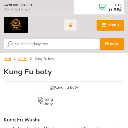
0
ks
+420 601 574 301
za
0 Kč
(Po-Pá, 8-16 hod.)
Menu
Hledat
Úvod
OBUV
Kung Fu boty
Kung Fu boty
Kung Fu Wushu