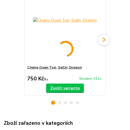
Chang Quan Top, Satin, Dragon
Chang Quan 
750 Kč
1 540 Kč
Skladem 24 ks
/
ks
Zvolit variantu
Zboží zařazeno v kategoriích