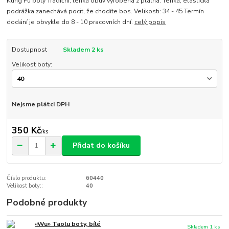
Kung Fu boty Tradiční, lehká obuv vyrobená z plátna. Tenká, elastická
podrážka zanechává pocit, že chodíte bos. Velikosti: 34 - 45 Termín
dodání je obvykle do 8 - 10 pracovních dní.
celý popis
Dostupnost
Skladem 2 ks
Velikost boty:
Nejsme plátci DPH
350 Kč
/
ks
Přidat do košíku
Číslo produktu:
60440
Velikost boty::
40
Podobné produkty
«Wu» Taolu boty, bílé
Skladem 1 ks