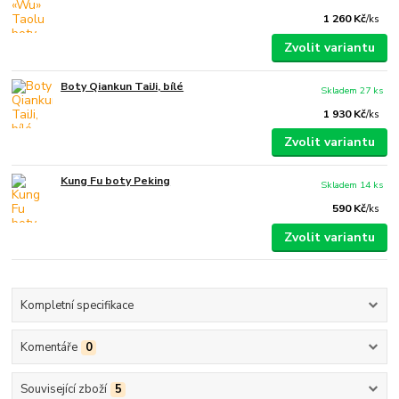
1 260 Kč
/
ks
Zvolit variantu
Boty Qiankun TaiJi, bílé
Skladem 27 ks
1 930 Kč
/
ks
Zvolit variantu
Kung Fu boty Peking
Skladem 14 ks
590 Kč
/
ks
Zvolit variantu
Kompletní specifikace
Komentáře
0
Související zboží
5