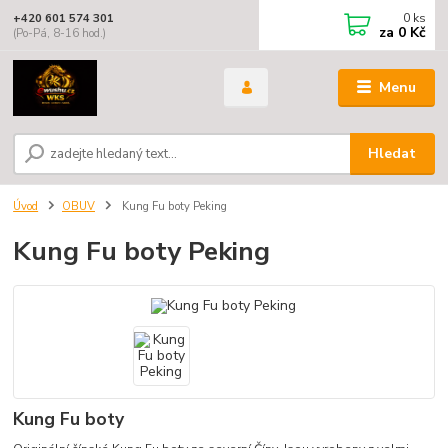
0
ks
+420 601 574 301
za
0 Kč
(Po-Pá, 8-16 hod.)
Menu
Hledat
Úvod
OBUV
Kung Fu boty Peking
Kung Fu boty Peking
Kung Fu boty