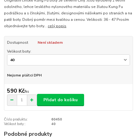
Originální čínské Kung Fu boty ze severní Číny. Jsou vyrobeny z velmi
odolného, lehce lesklého nylonového materiálu se žlutou Kung Fu
podrážkou a s čínskými, žlutými, designovými nášivkami po stranách a na
patě boty. Dobrý poměr mezi kvalitou a cenou. Velikosti: 36 - 47 Prosím
objednávejte tyto boty...
celý popis
Dostupnost
Není skladem
Velikost boty:
Nejsme plátci DPH
590 Kč
/
ks
Přidat do košíku
Číslo produktu:
60450
Velikost boty::
40
Podobné produkty