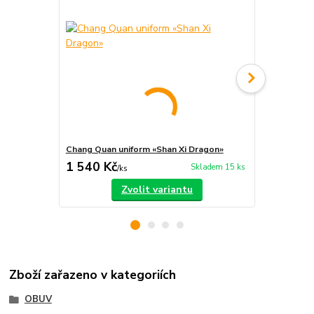
Chang Quan uniform «Shan Xi Dragon»
Luo Han Mni
1 540 Kč
660 Kč
Skladem 15 ks
/
ks
/
ks
Zvolit variantu
Zboží zařazeno v kategoriích
OBUV