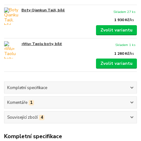
Boty Qiankun TaiJi, bílé
Skladem 27 ks
1 930 Kč
/
ks
Zvolit variantu
«Wu» Taolu boty, bílé
Skladem 1 ks
1 260 Kč
/
ks
Zvolit variantu
Kompletní specifikace
Komentáře
1
Související zboží
4
Kompletní specifikace