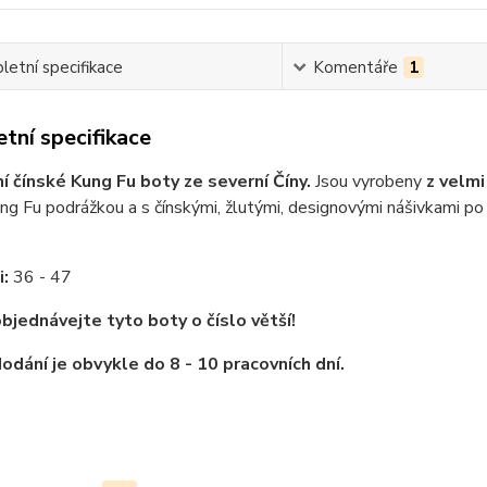
etní specifikace
Komentáře
1
tní specifikace
ní čínské Kung Fu boty ze severní Číny.
Jsou vyrobeny
z velm
ng Fu podrážkou a s čínskými, žlutými, designovými nášivkami po
i:
36 - 47
bjednávejte tyto boty o číslo větší!
odání je obvykle do 8 - 10 pracovních dní.