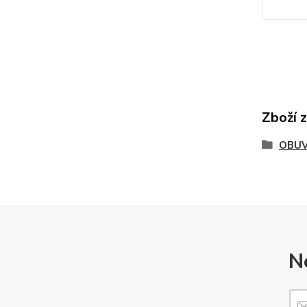
Zboží 
OBU
N