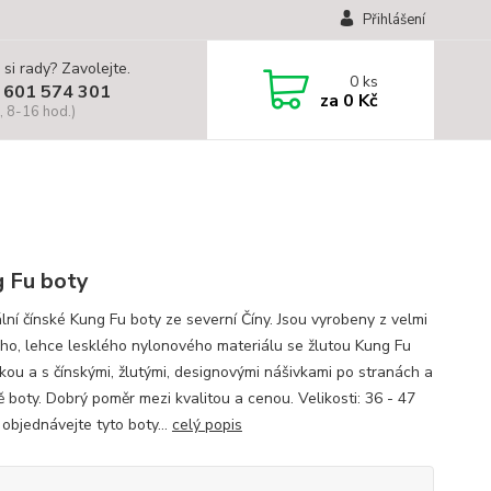
Přihlášení
 si rady? Zavolejte.
0
ks
 601 574 301
za
0 Kč
, 8-16 hod.)
 Fu boty
lní čínské Kung Fu boty ze severní Číny. Jsou vyrobeny z velmi
ho, lehce lesklého nylonového materiálu se žlutou Kung Fu
kou a s čínskými, žlutými, designovými nášivkami po stranách a
ě boty. Dobrý poměr mezi kvalitou a cenou. Velikosti: 36 - 47
objednávejte tyto boty...
celý popis