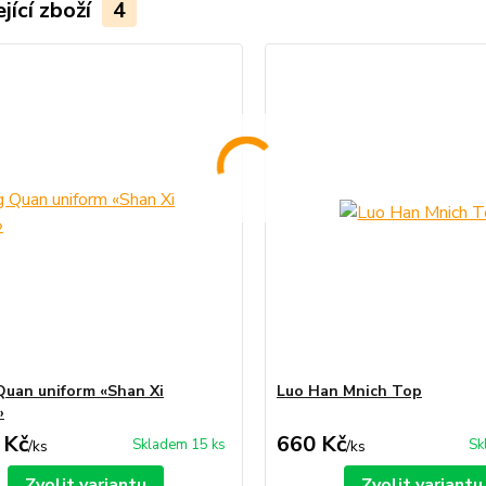
jící zboží
4
uan uniform «Shan Xi
Luo Han Mnich Top
»
 Kč
660 Kč
Skladem 15 ks
Sk
/
ks
/
ks
Zvolit variantu
Zvolit variantu