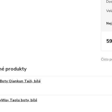
Dos
Vel
Nej
59
Číslo p
é produkty
Boty Qiankun TaiJi, bílé
«Wu» Taolu boty, bílé