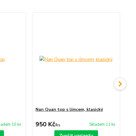
Nan Quan top s límcem, klasický
Na
950 Kč
7
ladem 10 ks
Skladem 11 ks
/
ks
Zvolit variantu