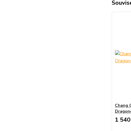
Souvise
Chang Q
Dragon
1 540