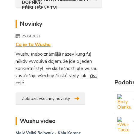
Novinky
25.04.2021
Co je to Wushu
Wushu (nebo známější název kung fu)
někdy vyvolává dojem, že jde o jeden
konkrétní styl. Ve skutečnosti ale wushu
zastřešuje všechny čínské styly, jak...
číst
Podobn
celé
Zobrazit všechny novinky
Wushu video
Malý Velký Bojovník
- Kája Korenc