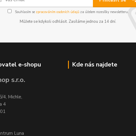
Přihlásit se
Souhlasím se
zpracováním osobních údajů
za účelem rozesílky newsletteru.
Můžete se kdykoli odhlásit. Zasíláme jednou za 14 dní.
vatel e-shopu
Kde nás najdete
op s.r.o.
5/4, Michle,
a 4
701
entrum Luna