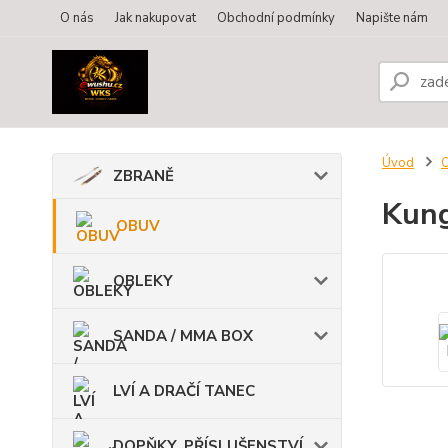
O nás
Jak nakupovat
Obchodní podmínky
Napište nám
Úvod
ZBRANĚ
Kung
OBUV
OBLEKY
SANDA / MMA BOX
LVÍ A DRAČÍ TANEC
DOPŇKY, PŘÍSLUŠENSTVÍ