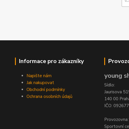
Informace pro zákazníky
Provozo
young sh
Napište nám
Jak nakupovat
Sídlo:
Obchodní podmínky
Jaurisova 51
Ochrana osobních údajů
140 00 Prah
IČO: 09267
Provozovna:
Sportovní c