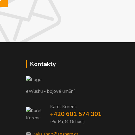
Kontakty
eWushu - bojové umění
Karel Korenc
+420 601 574 301
(Po-Pá, 8-16 hod.)
wks.shop@seznam.cz