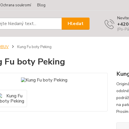
Ochrana soukromí
Blog
Nevíte
Hledat
+420
(Po-Pá
OBUV
Kung Fu boty Peking
 Fu boty Peking
Kung
Originá
odolné
podráž
na pat
Prosím 