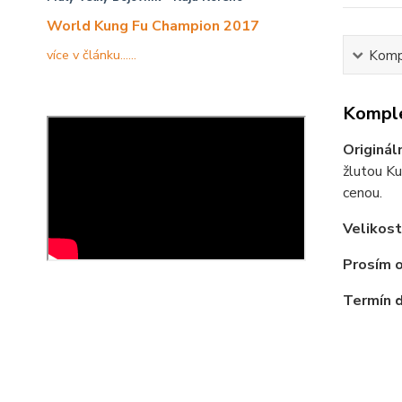
World Kung Fu Champion 2017
více v článku......
Kompl
Komple
Originál
žlutou Ku
cenou.
Velikost
Prosím o
Termín d