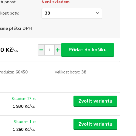
tupnost
Není skladem
ikost boty:
sme plátci DPH
0 Kč
Přidat do košíku
/
ks
roduktu:
60450
Velikost boty::
38
Skladem 27 ks
Zvolit variantu
1 930 Kč
/
ks
Skladem 1 ks
Zvolit variantu
1 260 Kč
/
ks