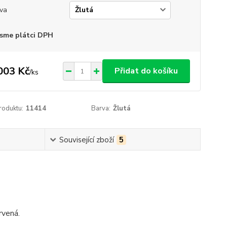
va
sme plátci DPH
003 Kč
Přidat do košíku
/
ks
roduktu:
11414
Barva:
Žlutá
Související zboží
5
rvená.