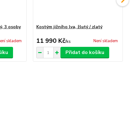
ý, 3 osoby
Kostým jižního lva, žlutý / zlatý
Vel
7 4
11 990 Kč
6 
ení skladem
Není skladem
/
ks
šíku
Přidat do košíku