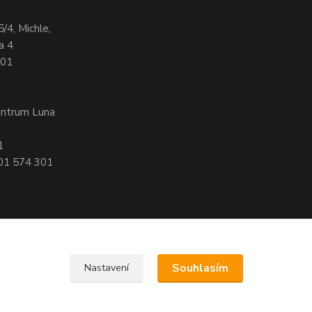
5/4, Michle,
a 4
701
entrum Luna
1
601 574 301
Souhlasím
Nastavení
, 140 00 Praha 4