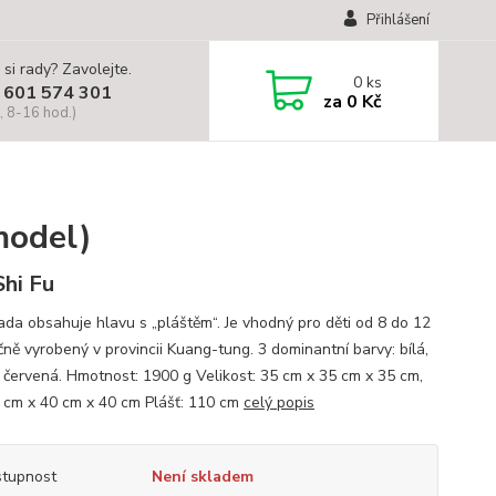
Přihlášení
 si rady? Zavolejte.
0
ks
 601 574 301
za
0 Kč
, 8-16 hod.)
model)
hi Fu
ada obsahuje hlavu s „pláštěm“. Je vhodný pro děti od 8 do 12
čně vyrobený v provincii Kuang-tung. 3 dominantní barvy: bílá,
a červená. Hmotnost: 1900 g Velikost: 35 cm x 35 cm x 35 cm,
 cm x 40 cm x 40 cm Plášť: 110 cm
celý popis
tupnost
Není skladem