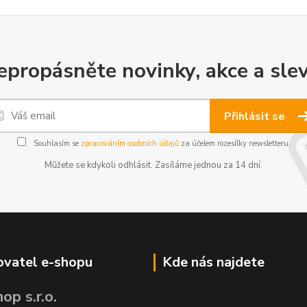
epropásněte novinky, akce a slev
Přihlásit se
Souhlasím se
zpracováním osobních údajů
za účelem rozesílky newsletteru.
Můžete se kdykoli odhlásit. Zasíláme jednou za 14 dní.
vatel e-shopu
Kde nás najdete
op s.r.o.