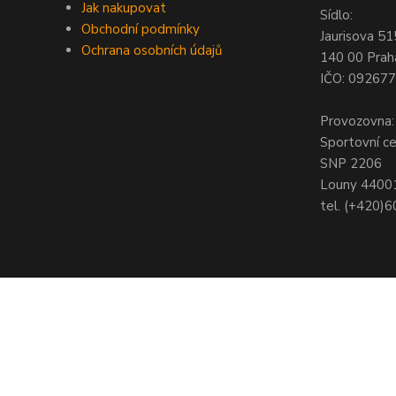
Jak nakupovat
Sídlo:
Obchodní podmínky
Jaurisova 51
Ochrana osobních údajů
140 00 Prah
IČO: 09267
Provozovna:
Sportovní c
SNP 2206
Louny 4400
tel. (+420)
© Copyright 2021 - Young shop s.r.o., Jaurisova 515/4, Michle