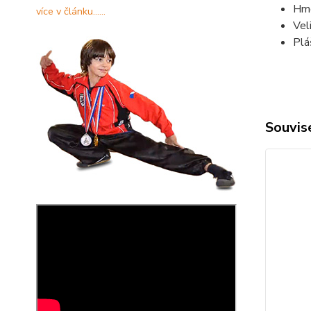
Hmo
více v článku......
Vel
Plá
Souvise