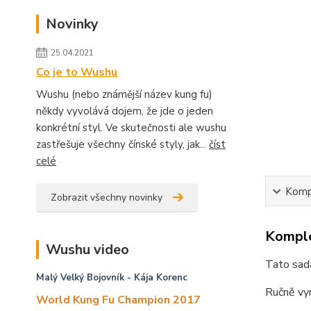
Novinky
25.04.2021
Co je to Wushu
Wushu (nebo známější název kung fu)
někdy vyvolává dojem, že jde o jeden
konkrétní styl. Ve skutečnosti ale wushu
zastřešuje všechny čínské styly, jak...
číst
celé
Kompl
Zobrazit všechny novinky
Komple
Wushu video
Tato sada
Malý Velký Bojovník
- Kája Korenc
Ručně vyr
World Kung Fu Champion 2017