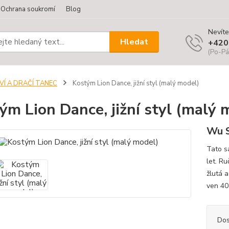
Ochrana soukromí
Blog
Nevíte
Hledat
+420
(Po-Pá
VÍ A DRAČÍ TANEC
Kostým Lion Dance, jižní styl (malý model)
ým Lion Dance, jižní styl (malý 
Wu S
Tato s
let. Ru
žlutá 
ven 40
Dos