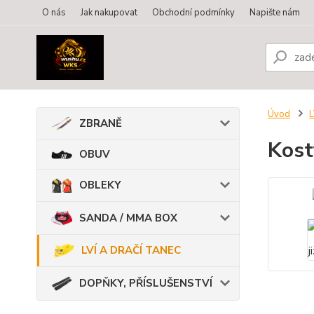
O nás
Jak nakupovat
Obchodní podmínky
Napište nám
Úvod
L
ZBRANĚ
Kost
OBUV
OBLEKY
SANDA / MMA BOX
LVÍ A DRAČÍ TANEC
DOPŇKY, PŘÍSLUŠENSTVÍ