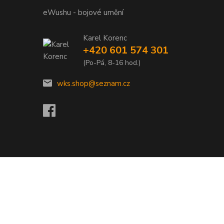
eWushu - bojové umění
Karel Korenc
+420 601 574 301
(Po-Pá, 8-16 hod.)
wks.shop@seznam.cz
Vytvořeno na
Eshop-rychle.cz