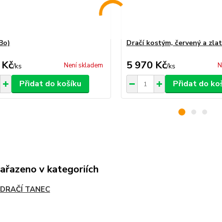
Bo)
Dračí kostým, červený a zlat
 Kč
5 970 Kč
Není skladem
N
/
ks
/
ks
Přidat do košíku
Přidat do ko
zařazeno v kategoriích
A DRAČÍ TANEC