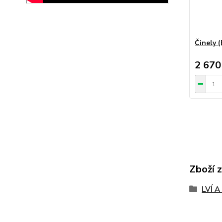
Činely (
2 670
Zboží 
LVÍ 