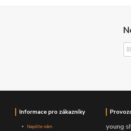
N
Informace pro zákazníky
Provozo
young sh
Napište nám