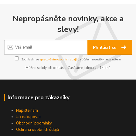
Nepropásněte novinky, akce a
slevy!
Přihlásit se
Souhlasím se
zpracováním osobních údajů
za účelem rozesílky newsletteru.
Můžete se kdykoli odhlásit. Zasíláme jednou za 14 dní.
Informace pro zákazníky
Napište nám
Jak nakupovat
Obchodní podmínky
Ochrana osobních údajů