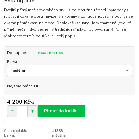
Shuang Jian
Dvojitý přímý meč severského stylu s polopružnou čepelí, vyrobený z
robustní kované oceli, navržený a kovaný v Longquanu. Jedna pochva se
dvěma přihrádkami na meče. Doslovně «shuang-jian» znamená „dvojité
přímé meče“ (dvojsečné). V tradičních čínských bojových uměních se
však tento termín používal t...
celý popis
Dostupnost
Skladem 1 ks
Barva
Nejsme plátci DPH
4 200 Kč
/
ks
Přidat do košíku
Číslo produktu:
11333
Barva:
měděná