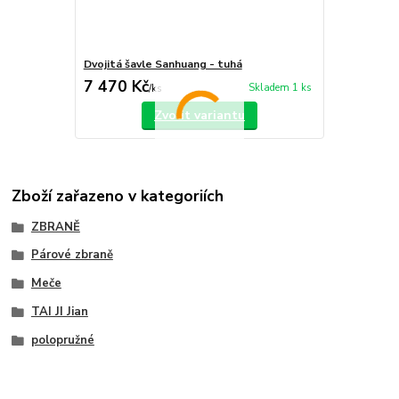
Dvojitá šavle Sanhuang - tuhá
7 470 Kč
Skladem 1 ks
/
ks
Zvolit variantu
Zboží zařazeno v kategoriích
ZBRANĚ
Párové zbraně
Meče
TAI JI Jian
polopružné