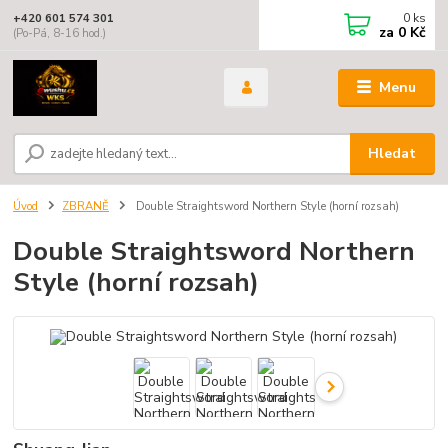
0
ks
+420 601 574 301
za
0 Kč
(Po-Pá, 8-16 hod.)
Menu
Hledat
Úvod
ZBRANĚ
Double Straightsword Northern Style (horní rozsah)
Double Straightsword Northern
Style (horní rozsah)