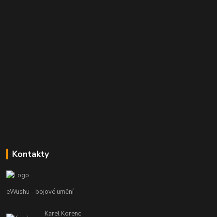
Kontakty
eWushu - bojové umění
Karel Korenc