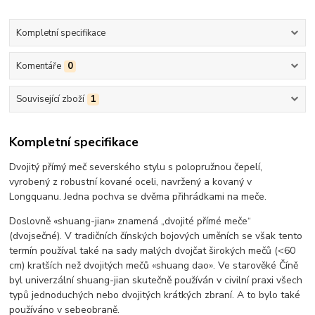
Kompletní specifikace
Komentáře
0
Související zboží
1
Kompletní specifikace
Dvojitý přímý meč severského stylu s polopružnou čepelí,
vyrobený z robustní kované oceli, navržený a kovaný v
Longquanu. Jedna pochva se dvěma přihrádkami na meče.
Doslovně «shuang-jian» znamená „dvojité přímé meče“
(dvojsečné). V tradičních čínských bojových uměních se však tento
termín používal také na sady malých dvojčat širokých mečů (<60
cm) kratších než dvojitých mečů «shuang dao». Ve starověké Číně
byl univerzální shuang-jian skutečně používán v civilní praxi všech
typů jednoduchých nebo dvojitých krátkých zbraní. A to bylo také
používáno v sebeobraně.