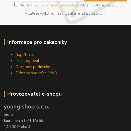
Souhlasím se
zpracováním osobních údajů
za účelem rozesílky newsletteru.
Můžete se kdykoli odhlásit. Zasíláme jednou za 14 dní.
Informace pro zákazníky
Napište nám
Jak nakupovat
Obchodní podmínky
Ochrana osobních údajů
Provozovatel e-shopu
young shop s.r.o.
Sídlo:
Jaurisova 515/4, Michle,
140 00 Praha 4