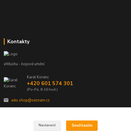
Kontakty
eWushu - bojové umění
Karel Korenc
+420 601 574 301
(Po-Pá, 8-16 hod.)
wks.shop@seznam.cz
Souhlasím
Nastavení