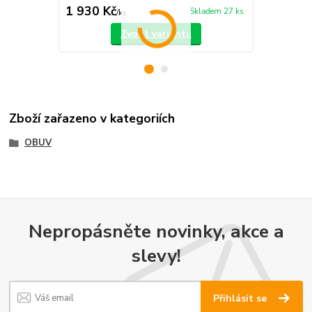
1 930 Kč
1 260 Kč
Skladem 27 ks
/
ks
Zvolit variantu
Zboží zařazeno v kategoriích
OBUV
Nepropásněte novinky, akce a
slevy!
Přihlásit se