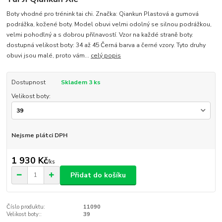
Boty vhodné pro trénink tai chi. Značka: Qiankun Plastová a gumová
podrážka, kožené boty. Model obuvi velmi odolný se silnou podrážkou,
velmi pohodlný a s dobrou přilnavostí. Vzor na každé straně boty.
dostupná velikost boty: 34 až 45 Černá barva a černé vzory. Tyto druhy
obuvi jsou malé, proto vám...
celý popis
Dostupnost
Skladem 3 ks
Velikost boty:
Nejsme plátci DPH
1 930 Kč
/
ks
Přidat do košíku
Číslo produktu:
11090
Velikost boty::
39