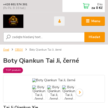
0
ks
+420 601 574 301
za
0 Kč
(Po-Pá, 8-16 hod.)
Menu
Hledat
Úvod
OBUV
Boty Qiankun Tai Ji, černé
Boty Qiankun Tai Ji, černé
TOP produkt
Tai Ji Qiankun Xie