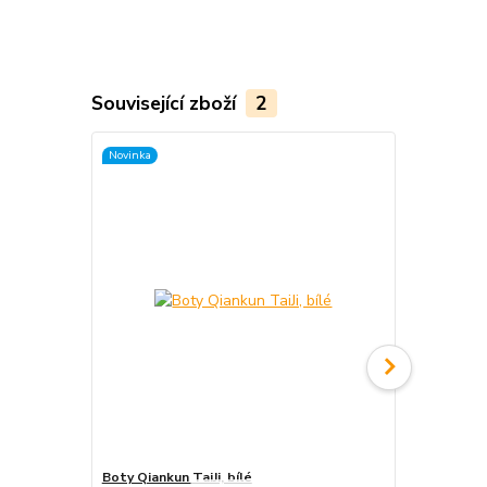
Související zboží
2
Novinka
Boty Qiankun TaiJi, bílé
«Wu» Taolu 