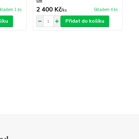
cm
2 400 Kč
6
kladem 1 ks
Skladem 4 ks
/
ks
šíku
Přidat do košíku