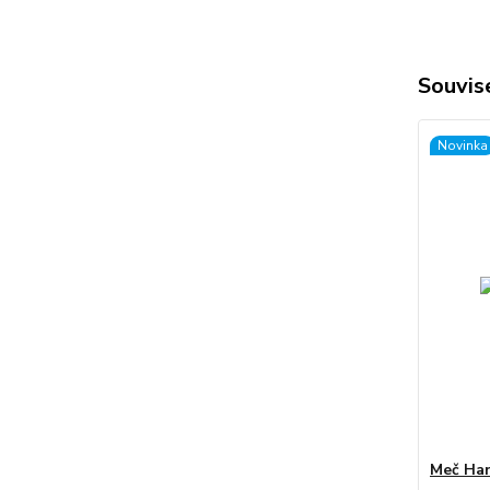
Souvise
Novinka
Meč Han