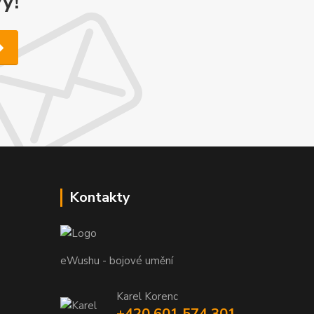
y!
Kontakty
eWushu - bojové umění
Karel Korenc
+420 601 574 301