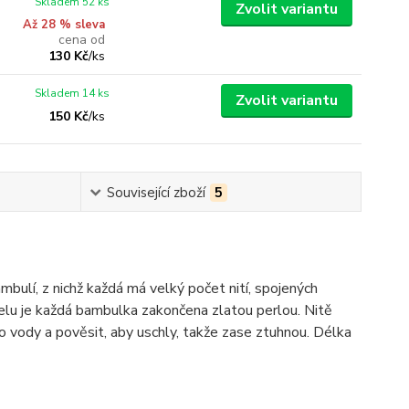
Skladem 52 ks
Zvolit variantu
Až 28 % sleva
cena od
130 Kč
/
ks
Skladem 14 ks
Zvolit variantu
150 Kč
/
ks
Související zboží
5
bulí, z nichž každá má velký počet nití, spojených
elu je každá bambulka zakončena zlatou perlou. Nitě
 do vody a pověsit, aby uschly, takže zase ztuhnou. Délka