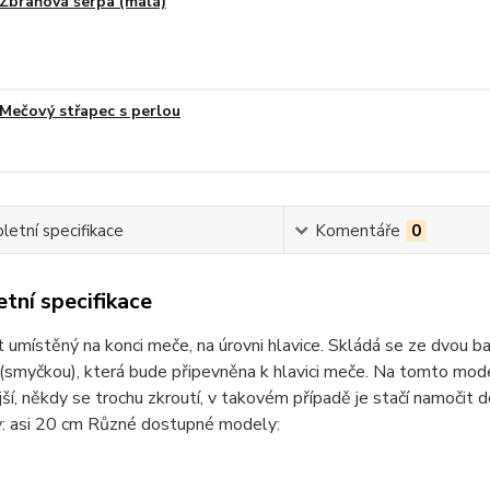
Zbraňová šerpa (malá)
Mečový střapec s perlou
etní specifikace
Komentáře
0
tní specifikace
umístěný na konci meče, na úrovni hlavice. Skládá se ze dvou bam
(smyčkou), která bude připevněna k hlavici meče. Na tomto mod
ější, někdy se trochu zkroutí, v takovém případě je stačí namočit
: asi 20 cm Různé dostupné modely: