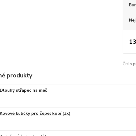
Bar
Nej
13
Číslo p
é produkty
Dlouhý střapec na meč
Kovové kuličky pro čepel kopí (3x)