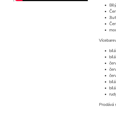
Bíl
Čer
žlu
Čer
mo
Vícebarev
bíl
bíl
čer
čer
čer
bíl
bíl
rud
Prodává s