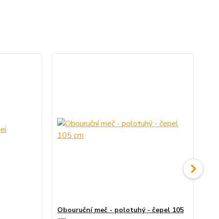
Obouruční meč - polotuhý - čepel 105
Př