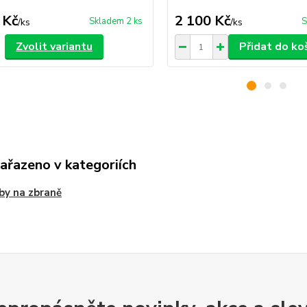
 Kč
2 100 Kč
Skladem 2 ks
S
/
ks
/
ks
Zvolit variantu
Přidat do ko
zařazeno v kategoriích
y na zbraně