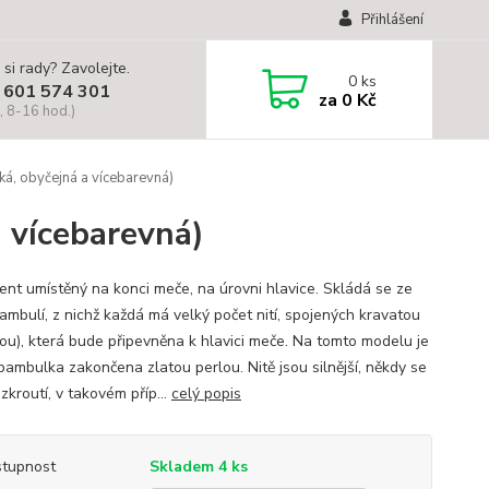
Přihlášení
 si rady? Zavolejte.
0
ks
 601 574 301
za
0 Kč
, 8-16 hod.)
á, obyčejná a vícebarevná)
 vícebarevná)
nt umístěný na konci meče, na úrovni hlavice. Skládá se ze
ambulí, z nichž každá má velký počet nití, spojených kravatou
ou), která bude připevněna k hlavici meče. Na tomto modelu je
bambulka zakončena zlatou perlou. Nitě jsou silnější, někdy se
zkroutí, v takovém příp...
celý popis
tupnost
Skladem 4 ks