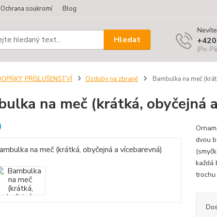
Ochrana soukromí
Blog
Nevíte
Hledat
+420
(Po-Pá
DOPŇKY, PŘÍSLUŠENSTVÍ
Ozdoby na zbraně
Bambulka na meč (krátk
ulka na meč (krátká, obyčejná a
Orname
dvou b
(smyčk
každá 
trochu 
Dos