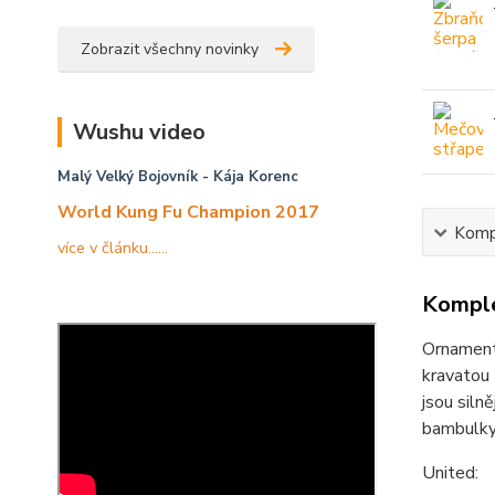
Zobrazit všechny novinky
Wushu video
Malý Velký Bojovník
- Kája Korenc
World Kung Fu Champion 2017
Kompl
více v článku......
Komple
Ornament 
kravatou 
jsou siln
bambulky
United: