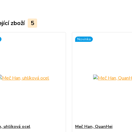
jící zboží
5
Novinka
, uhlíková ocel
Meč Han, QuanHei