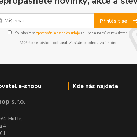
epropásněte novinky, akce a slev
Přihlásit se
Souhlasím se
zpracováním osobních údajů
za účelem rozesílky newsletteru.
Můžete se kdykoli odhlásit. Zasíláme jednou za 14 dní.
vatel e-shopu
Kde nás najdete
op s.r.o.
5/4, Michle,
a 4
701