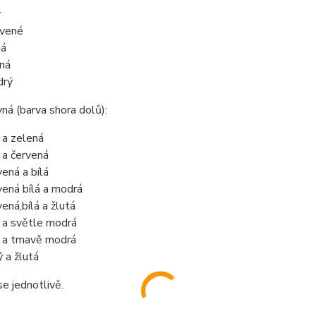
ý
vené
tá
ná
drý
ná (barva shora dolů):
á a zelená
á a červená
vená a bílá
vená bílá a modrá
vená,
bílá a žlutá
á a světle modrá
á a tmavě modrá
ý a žlutá
e jednotlivě.