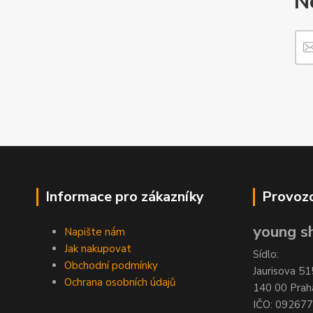
N
Informace pro zákazníky
Provozo
young sh
Napište nám
Jak nakupovat
Sídlo:
Obchodní podmínky
Jaurisova 51
Ochrana osobních údajů
140 00 Prah
IČO: 09267