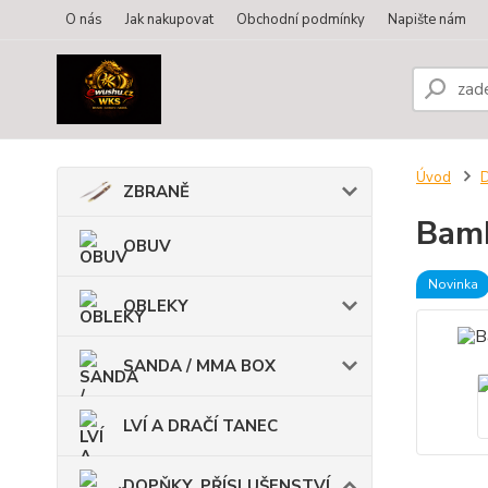
O nás
Jak nakupovat
Obchodní podmínky
Napište nám
Úvod
ZBRANĚ
Bamb
OBUV
Novinka
OBLEKY
SANDA / MMA BOX
LVÍ A DRAČÍ TANEC
DOPŇKY, PŘÍSLUŠENSTVÍ