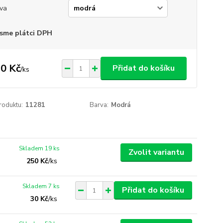
va
sme plátci DPH
0 Kč
Přidat do košíku
/
ks
roduktu:
11281
Barva:
Modrá
Skladem 19 ks
Zvolit variantu
250 Kč
/
ks
Skladem 7 ks
Přidat do košíku
30 Kč
/
ks