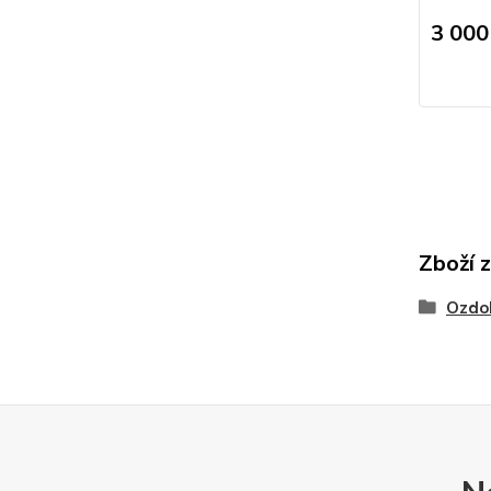
3 000
Zboží 
Ozdob